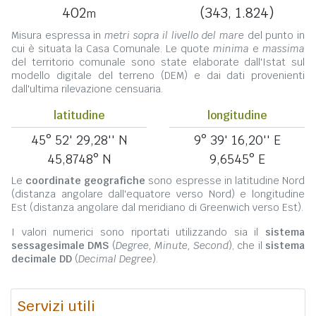
402
(343, 1.824)
m
Misura espressa in
metri sopra il livello del mare
del punto in
cui è situata la Casa Comunale. Le quote
minima
e
massima
del territorio comunale sono state elaborate dall'Istat sul
modello digitale del terreno (DEM) e dai dati provenienti
dall'ultima rilevazione censuaria.
latitudine
longitudine
45° 52' 29,28'' N
9° 39' 16,20'' E
45,8748° N
9,6545° E
Le
coordinate geografiche
sono espresse in latitudine Nord
(distanza angolare dall'equatore verso Nord) e longitudine
Est (distanza angolare dal meridiano di Greenwich verso Est).
I valori numerici sono riportati utilizzando sia il
sistema
sessagesimale DMS
(
Degree, Minute, Second
), che il
sistema
decimale DD
(
Decimal Degree
).
Servizi utili