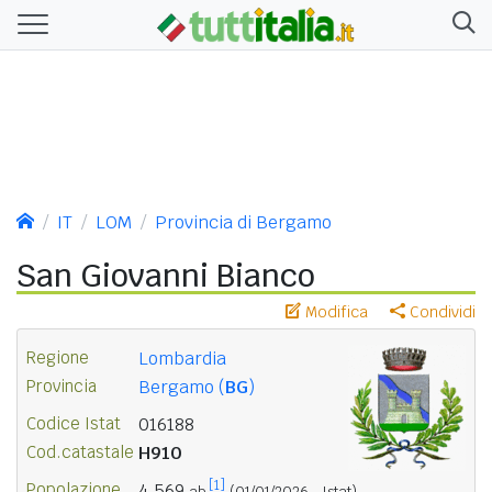
IT
LOM
Provincia di Bergamo
San Giovanni Bianco
Modifica
Condividi
Regione
Lombardia
Provincia
Bergamo (
BG
)
Codice Istat
016188
Cod.catastale
H910
[1]
Popolazione
4.569
ab.
(01/01/2026 - Istat)