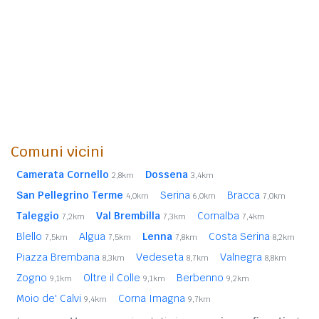
Comuni vicini
Camerata Cornello
Dossena
2,8km
3,4km
San Pellegrino Terme
Serina
Bracca
4,0km
6,0km
7,0km
Taleggio
Val Brembilla
Cornalba
7,2km
7,3km
7,4km
Blello
Algua
Lenna
Costa Serina
7,5km
7,5km
7,8km
8,2km
Piazza Brembana
Vedeseta
Valnegra
8,3km
8,7km
8,8km
Zogno
Oltre il Colle
Berbenno
9,1km
9,1km
9,2km
Moio de' Calvi
Corna Imagna
9,4km
9,7km