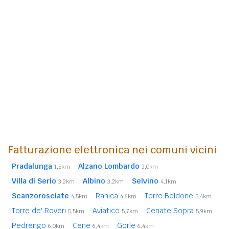
Fatturazione elettronica nei comuni vicini
Pradalunga
Alzano Lombardo
1,5km
3,0km
Villa di Serio
Albino
Selvino
3,2km
3,2km
4,1km
Scanzorosciate
Ranica
Torre Boldone
4,5km
4,6km
5,4km
Torre de' Roveri
Aviatico
Cenate Sopra
5,5km
5,7km
5,9km
Pedrengo
Cene
Gorle
6,0km
6,4km
6,4km