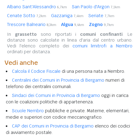
Albano Sant'Alessandro
San Paolo d'Argon
6,7km
7,1km
Cenate Sotto
Gazzaniga
Seriate
7,2km
7,4km
7,7km
Trescore Balneario
Algua
Zogno
8,3km
9,4km
9,7km
In
grassetto
sono riportati i
comuni confinanti
. Le
distanze sono calcolate in linea d'aria dal centro urbano.
Vedi l'elenco completo dei
comuni limitrofi a Nembro
ordinati per distanza.
Vedi anche
Calcola il Codice Fiscale
di una persona nata a Nembro.
Centralini dei Comuni in Provincia di Bergamo
numeri di
telefono dei centralini comunali.
Sindaci dei Comuni in Provincia di Bergamo
oggi in carica
con le coalizioni politiche di appartenenza.
Scuole Nembro
pubbliche e private. Materne, elementari,
medie e superiori con codice meccanografico.
CAP dei Comuni in Provincia di Bergamo
elenco dei codici
di avviamento postale.