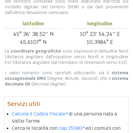
del territorio comunale sono state elaborate dall'Istat sul
modello digitale del terreno (DEM) e dai dati provenienti
dall'ultima rilevazione censuaria.
latitudine
longitudine
45° 36' 38,52'' N
10° 23' 54,24'' E
45,6107° N
10,3984° E
Le
coordinate geografiche
sono espresse in latitudine Nord
(distanza angolare dall'equatore verso Nord) e longitudine
Est (distanza angolare dal meridiano di Greenwich verso Est).
I valori numerici sono riportati utilizzando sia il
sistema
sessagesimale DMS
(
Degree, Minute, Second
), che il
sistema
decimale DD
(
Decimal Degree
).
Servizi utili
Calcola il Codice Fiscale
di una persona nata a
Vallio Terme
Cerca le località con
cap 25080
ed i comuni con