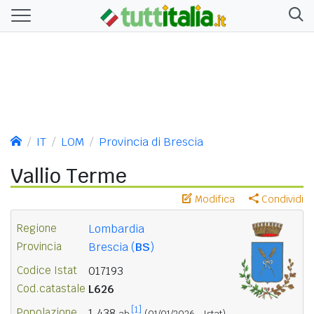
IT
LOM
Provincia di Brescia
Vallio Terme
Modifica
Condividi
Regione
Lombardia
Provincia
Brescia (
BS
)
Codice Istat
017193
Cod.catastale
L626
[1]
Popolazione
1.438
ab.
(01/01/2026 - Istat)