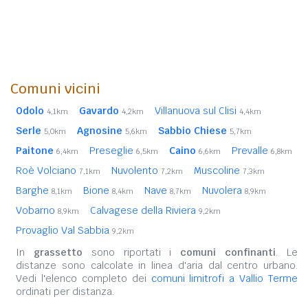
Comuni vicini
Odolo
Gavardo
Villanuova sul Clisi
4,1km
4,2km
4,4km
Serle
Agnosine
Sabbio Chiese
5,0km
5,6km
5,7km
Paitone
Preseglie
Caino
Prevalle
6,4km
6,5km
6,6km
6,8km
Roè Volciano
Nuvolento
Muscoline
7,1km
7,2km
7,3km
Barghe
Bione
Nave
Nuvolera
8,1km
8,4km
8,7km
8,9km
Vobarno
Calvagese della Riviera
8,9km
9,2km
Provaglio Val Sabbia
9,2km
In
grassetto
sono riportati i
comuni confinanti
. Le
distanze sono calcolate in linea d'aria dal centro urbano.
Vedi l'elenco completo dei
comuni limitrofi a Vallio Terme
ordinati per distanza.