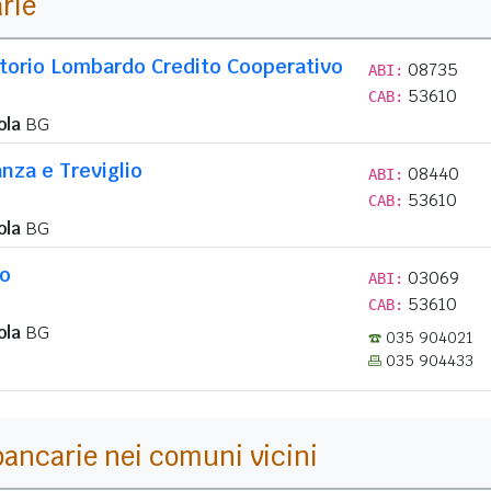
arie
itorio Lombardo Credito Cooperativo
08735
ABI:
53610
CAB:
ola
BG
nza e Treviglio
08440
ABI:
53610
CAB:
ola
BG
lo
03069
ABI:
53610
CAB:
ola
BG
035 904021
035 904433
i bancarie nei comuni vicini