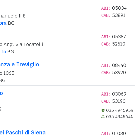
05034
ABI:
53891
manuele II 8
CAB:
pra
BG
05387
ABI:
52610
o Ang. Via Locatelli
CAB:
tto
BG
nza e Treviglio
08440
ABI:
53920
to 1065
CAB:
BG
lo
03069
ABI:
53190
CAB:
G
035 4945959
035 4945644
i Paschi di Siena
01030
ABI: