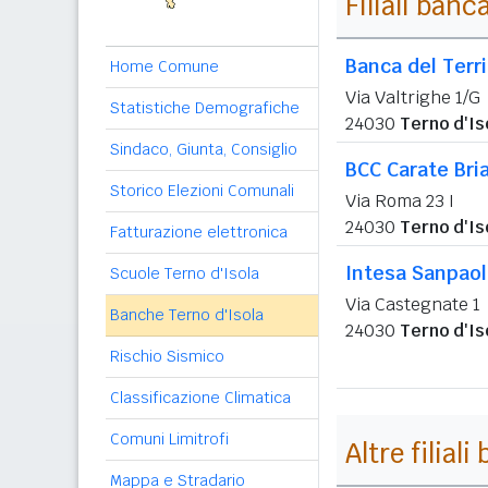
Filiali banc
Banca del Terr
Home Comune
Via Valtrighe 1/G
Statistiche Demografiche
24030
Terno d'Is
Sindaco, Giunta, Consiglio
BCC Carate Bria
Storico Elezioni Comunali
Via Roma 23 I
24030
Terno d'Is
Fatturazione elettronica
Intesa Sanpao
Scuole Terno d'Isola
Via Castegnate 1
Banche Terno d'Isola
24030
Terno d'Is
Rischio Sismico
Classificazione Climatica
Comuni Limitrofi
Altre filial
Mappa e Stradario