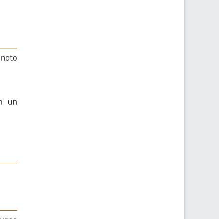
 noto
in un