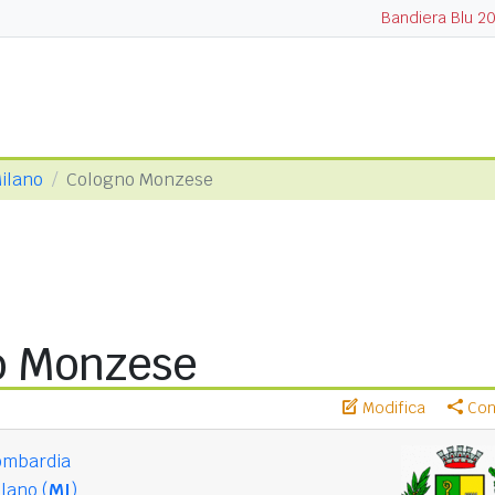
Bandiera Blu 2
Milano
Cologno Monzese
o Monzese
Modifica
Cond
ombardia
lano (
MI
)