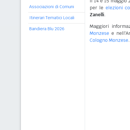
Il 14 e 15 maggio 
Associazioni di Comuni
per le
elezioni c
Zanelli
.
Itinerari Tematici Locali
Maggiori informaz
Bandiera Blu 2026
Monzese
e nell'A
Cologno Monzese
.