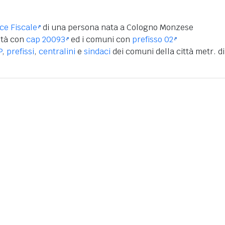
ice Fiscale
di una persona nata a Cologno Monzese
ità con
cap 20093
ed i comuni con
prefisso 02
P
,
prefissi
,
centralini
e
sindaci
dei comuni della città metr. di