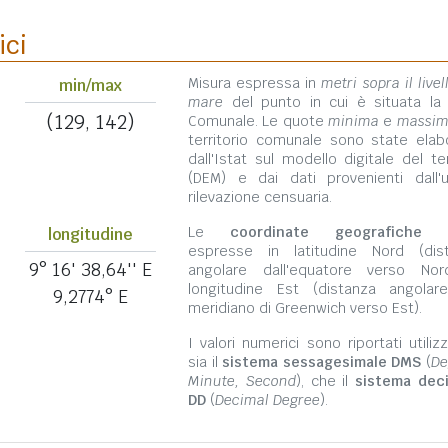
ici
Misura espressa in
metri sopra il livel
min/max
mare
del punto in cui è situata la
(129, 142)
Comunale. Le quote
minima
e
massi
territorio comunale sono state elab
dall'Istat sul modello digitale del te
(DEM) e dai dati provenienti dall'u
rilevazione censuaria.
Le
coordinate geografiche
s
longitudine
espresse in latitudine Nord (dis
9° 16' 38,64'' E
angolare dall'equatore verso No
longitudine Est (distanza angolar
9,2774° E
meridiano di Greenwich verso Est).
I valori numerici sono riportati utili
sia il
sistema sessagesimale DMS
(
De
Minute, Second
), che il
sistema dec
DD
(
Decimal Degree
).