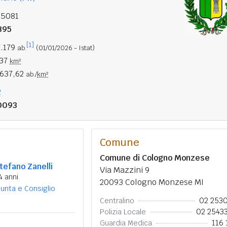
15081
895
[1]
7.179
ab.
(01/01/2026 - Istat)
,37
km²
.637,62
ab./
km²
2
0093
Comune
Comune di Cologno Monzese
tefano Zanelli
Via Mazzini 9
4 anni
20093 Cologno Monzese MI
iunta e Consiglio
02 253
Centralino
02 2543
Polizia Locale
116 
Guardia Medica