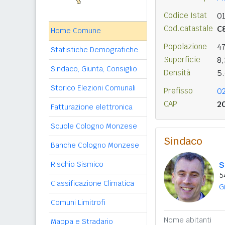
Codice Istat
0
Cod.catastale
C
Home Comune
Popolazione
4
Statistiche Demografiche
Superficie
8
Sindaco, Giunta, Consiglio
Densità
5
Storico Elezioni Comunali
Prefisso
0
CAP
2
Fatturazione elettronica
Scuole Cologno Monzese
Sindaco
Banche Cologno Monzese
Rischio Sismico
S
5
Classificazione Climatica
G
Comuni Limitrofi
Nome abitanti
Mappa e Stradario