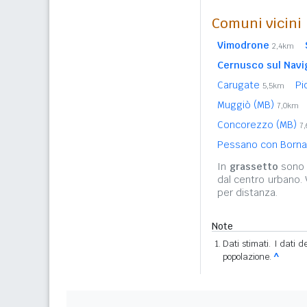
Comuni vicini
Vimodrone
2,4km
Cernusco sul Navi
Carugate
Pi
5,5km
Muggiò (MB)
7,0km
Concorezzo (MB)
7
Pessano con Born
In
grassetto
sono r
dal centro urbano.
per distanza.
Note
Dati stimati. I dati 
popolazione.
^