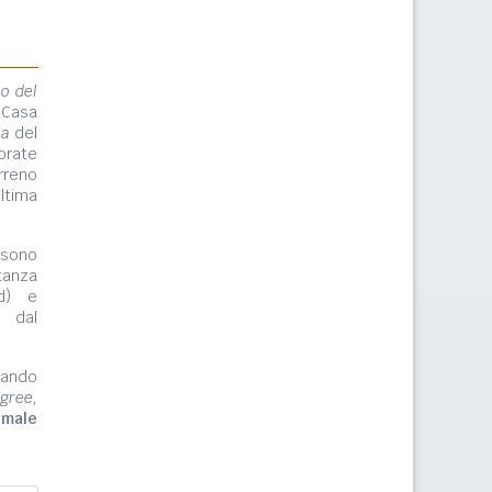
lo del
 Casa
ma
del
orate
rreno
ltima
ono
tanza
rd) e
e dal
zzando
gree,
imale