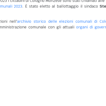
2023 i cittadini di Cologno Monzese sono stati chiamati alle
omunali 2023
. È stato eletto al ballottaggio il sindaco
Ste
ioni nell'
archivio storico delle elezioni comunali di Co
mministrazione comunale con gli attuali
organi di gover