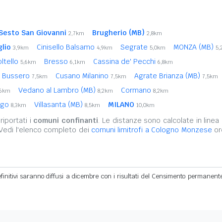
Sesto San Giovanni
Brugherio (MB)
2,7km
2,8km
glio
Cinisello Balsamo
Segrate
MONZA (MB)
3,9km
4,9km
5,0km
5,
oltello
Bresso
Cassina de' Pecchi
5,6km
6,1km
6,8km
Bussero
Cusano Milanino
Agrate Brianza (MB)
7,5km
7,5km
7,5km
Vedano al Lambro (MB)
Cormano
,6km
8,2km
8,2km
ago
Villasanta (MB)
MILANO
8,3km
8,5km
10,0km
iportati i
comuni confinanti
. Le distanze sono calcolate in linea 
 Vedi l'elenco completo dei
comuni limitrofi a Cologno Monzese
or
definitivi saranno diffusi a dicembre con i risultati del Censimento permanent