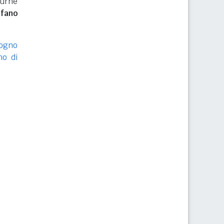
 urne
fano
logno
no di