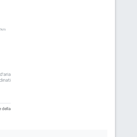
2km
d'aria
dinati
e della