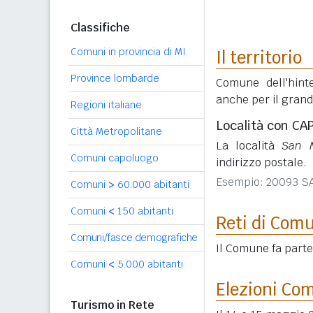
Classifiche
Comuni in provincia di MI
Il territorio
Province lombarde
Comune dell'hint
anche per il grande
Regioni italiane
Località con CA
Città Metropolitane
La località
San M
Comuni capoluogo
indirizzo postale.
Esempio: 20093 S
Comuni
>
60.000 abitanti
Comuni
<
150 abitanti
Reti di Com
Comuni/fasce demografiche
Il Comune fa part
Comuni
<
5.000 abitanti
Elezioni Co
Turismo in Rete