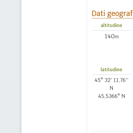
Dati geograf
altitudine
140
m
latitudine
45° 32' 11,76''
N
45,5366° N