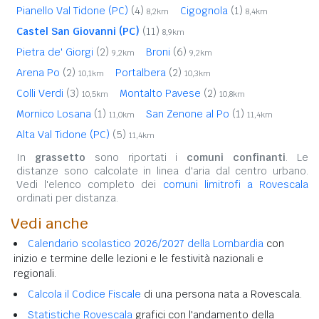
Pianello Val Tidone (PC)
(4)
Cigognola
(1)
8,2km
8,4km
Castel San Giovanni (PC)
(11)
8,9km
Pietra de' Giorgi
(2)
Broni
(6)
9,2km
9,2km
Arena Po
(2)
Portalbera
(2)
10,1km
10,3km
Colli Verdi
(3)
Montalto Pavese
(2)
10,5km
10,8km
Mornico Losana
(1)
San Zenone al Po
(1)
11,0km
11,4km
Alta Val Tidone (PC)
(5)
11,4km
In
grassetto
sono riportati i
comuni confinanti
. Le
distanze sono calcolate in linea d'aria dal centro urbano.
Vedi l'elenco completo dei
comuni limitrofi a Rovescala
ordinati per distanza.
Vedi anche
Calendario scolastico 2026/2027 della Lombardia
con
inizio e termine delle lezioni e le festività nazionali e
regionali.
Calcola il Codice Fiscale
di una persona nata a Rovescala.
Statistiche Rovescala
grafici con l'andamento della