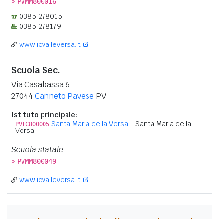
»
PVMM800016
0385 278015
0385 278179
www.icvalleversa.it
Scuola Sec.
Via Casabassa 6
27044
Canneto Pavese
PV
Istituto principale:
Santa Maria della Versa
- Santa Maria della
PVIC800005
Versa
Scuola statale
»
PVMM800049
www.icvalleversa.it