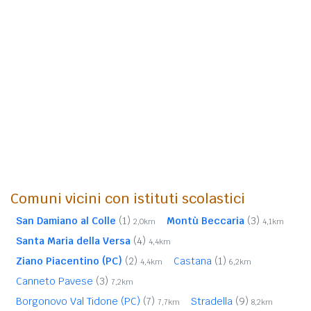
Comuni vicini con istituti scolastici
San Damiano al Colle
(1)
Montù Beccaria
(3)
2,0km
4,1km
Santa Maria della Versa
(4)
4,4km
Ziano Piacentino (PC)
(2)
Castana
(1)
4,4km
6,2km
Canneto Pavese
(3)
7,2km
Borgonovo Val Tidone (PC)
(7)
Stradella
(9)
7,7km
8,2km