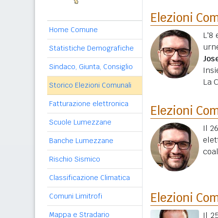
Elezioni Co
Home Comune
L'8 
urn
Statistiche Demografiche
Jos
Sindaco, Giunta, Consiglio
Ins
La C
Storico Elezioni Comunali
Fatturazione elettronica
Elezioni Co
Scuole Lumezzane
Il 2
ele
Banche Lumezzane
coal
Rischio Sismico
Classificazione Climatica
Elezioni Co
Comuni Limitrofi
Mappa e Stradario
Il 