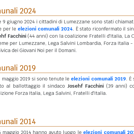
munali 2024
e 9 giugno 2024 i cittadini di Lumezzane sono stati chiamati
e per le
elezioni comunali 2024
. È stato riconfermato il si
ehf Facchini
(44 anni)
con la coalizione Fratelli d'Italia, La C
ieme per Lumezzane, Lega Salvini Lombardia, Forza Italia -
ivica dei Giovani Noi per il Domani.
munali 2019
6 maggio 2019 si sono tenute le
elezioni comunali 2019
. È
tto al ballottaggio il sindaco
Josehf Facchini
(39 anni)
co
izione Forza Italia, Lega Salvini, Fratelli d'Italia.
munali 2014
25 maggio 2014 hanno avuto luogo le
elezioni comunali 20