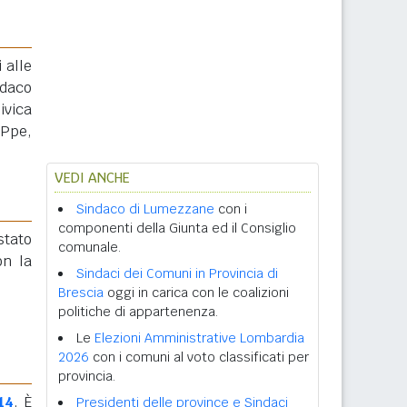
 alle
ndaco
ivica
 Ppe,
VEDI ANCHE
Sindaco di Lumezzane
con i
componenti della Giunta ed il Consiglio
 stato
comunale.
n la
Sindaci dei Comuni in Provincia di
Brescia
oggi in carica con le coalizioni
politiche di appartenenza.
Le
Elezioni Amministrative Lombardia
2026
con i comuni al voto classificati per
provincia.
14
. È
Presidenti delle province e Sindaci