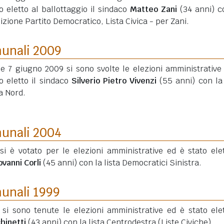
o eletto al ballottaggio il sindaco
Matteo Zani
(34 anni)
co
izione Partito Democratico, Lista Civica - per Zani.
munali 2009
 e 7 giugno 2009 si sono svolte le elezioni amministrative
o eletto il sindaco
Silverio Pietro Vivenzi
(55 anni)
con la 
a Nord.
munali 2004
si è votato per le elezioni amministrative ed è stato elet
ovanni Corli
(45 anni)
con la lista Democratici Sinistra.
munali 1999
 si sono tenute le elezioni amministrative ed è stato elet
hinetti
(43 anni)
con la lista Centrodestra (Liste Civiche).