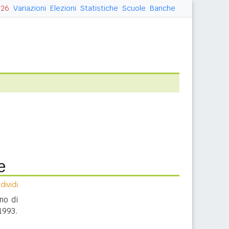
026
Variazioni
Elezioni
Statistiche
Scuole
Banche
e
ividi
nno di
1993.