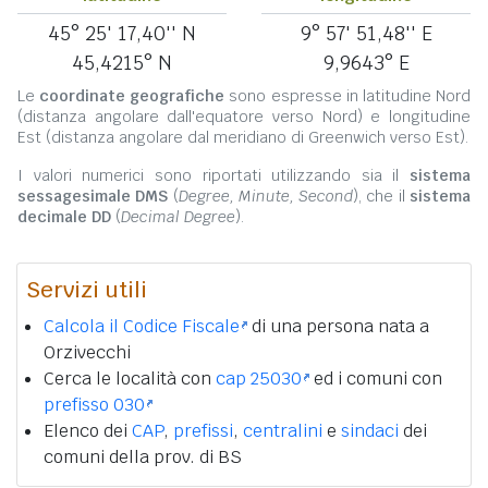
45° 25' 17,40'' N
9° 57' 51,48'' E
45,4215° N
9,9643° E
Le
coordinate geografiche
sono espresse in latitudine Nord
(distanza angolare dall'equatore verso Nord) e longitudine
Est (distanza angolare dal meridiano di Greenwich verso Est).
I valori numerici sono riportati utilizzando sia il
sistema
sessagesimale DMS
(
Degree, Minute, Second
), che il
sistema
decimale DD
(
Decimal Degree
).
Servizi utili
Calcola il Codice Fiscale
di una persona nata a
Orzivecchi
Cerca le località con
cap 25030
ed i comuni con
prefisso 030
Elenco dei
CAP
,
prefissi
,
centralini
e
sindaci
dei
comuni della prov. di BS