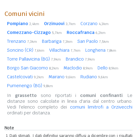
Comuni vicini
Pompiano
Orzinuovi
Corzano
2,4km
3,7km
4,3km
Comezzano-Cizzago
Roccafranca
5,7km
6,2km
Trenzano
Barbariga
San Paolo
7,3km
7,3km
7,5km
Soncino (CR)
Villachiara
Longhena
7,6km
7,7km
7,8km
Torre Pallavicina (BG)
Brandico
7,9km
7,9km
Borgo San Giacomo
Maclodio
Dello
8,2km
8,9km
8,9km
Castelcovati
Mairano
Rudiano
9,2km
9,6km
9,6km
Pumenengo (BG)
9,8km
In
grassetto
sono riportati i
comuni confinanti
. Le
distanze sono calcolate in linea d'aria dal centro urbano.
Vedi l'elenco completo dei
comuni limitrofi a Orzivecchi
ordinati per distanza.
Note
Dati stimati. I dati definitivi saranno diffusi a dicembre con i risultati