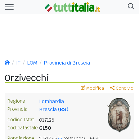
IT
LOM
Provincia di Brescia
Orzivecchi
Modifica
Condividi
Regione
Lombardia
Provincia
Brescia (
BS
)
Codice Istat
017126
Cod.catastale
G150
[1]
Popolazione
2.517
ab.
(01/01/2026 - Istat)