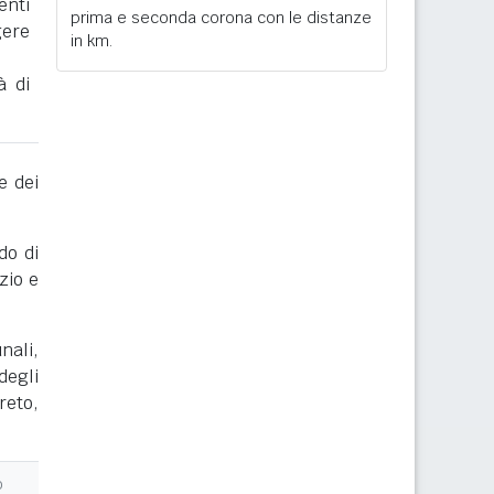
enti
prima e seconda corona con le distanze
gere
in km.
à di
e dei
do di
zio e
nali,
degli
reto,
o