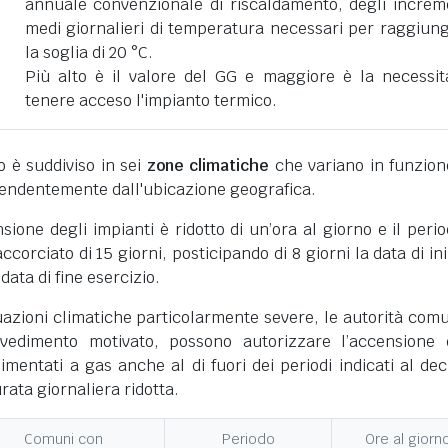
annuale convenzionale di riscaldamento, degli increm
medi giornalieri di temperatura necessari per raggiun
la soglia di 20 °C.
Più alto è il valore del GG e maggiore è la necessit
tenere acceso l'impianto termico.
ano è suddiviso in sei
zone climatiche
che variano in funzion
pendentemente dall'ubicazione geografica.
nsione degli impianti è ridotto di un’ora al giorno e il perio
corciato di 15 giorni, posticipando di 8 giorni la data di ini
 data di fine esercizio.
uazioni climatiche particolarmente severe, le autorità comu
vedimento motivato, possono autorizzare l’accensione 
limentati a gas anche al di fuori dei periodi indicati al dec
ata giornaliera ridotta.
Comuni con
Periodo
Ore al giorn