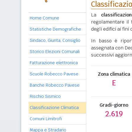
Classificazi
La
classificazio
Home Comune
regolamentare il 
degli edifici ai fi
Statistiche Demografiche
Sindaco, Giunta, Consiglio
In basso è ripo
assegnata con Decr
Storico Elezioni Comunali
successivi aggiorn
Fatturazione elettronica
Zona climatica
Scuole Robecco Pavese
E
Banche Robecco Pavese
Rischio Sismico
Gradi-giorno
Classificazione Climatica
2.619
Comuni Limitrofi
Mappa e Stradario