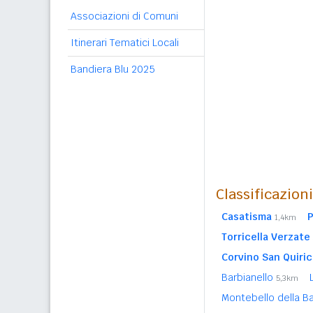
Associazioni di Comuni
Itinerari Tematici Locali
Bandiera Blu 2025
Classificazion
Casatisma
P
1,4km
Torricella Verzate
Corvino San Quiri
Barbianello
5,3km
Montebello della B