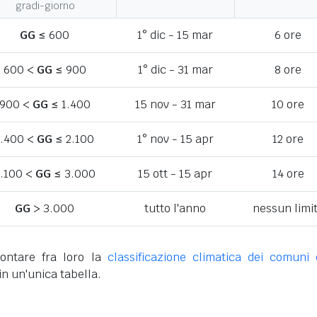
gradi-giorno
GG
≤ 600
1° dic - 15 mar
6 ore
600 <
GG
≤ 900
1° dic - 31 mar
8 ore
900 <
GG
≤ 1.400
15 nov - 31 mar
10 ore
1.400 <
GG
≤ 2.100
1° nov - 15 apr
12 ore
.100 <
GG
≤ 3.000
15 ott - 15 apr
14 ore
GG
> 3.000
tutto l'anno
nessun limi
ontare fra loro la
classificazione climatica dei comuni 
in un'unica tabella.