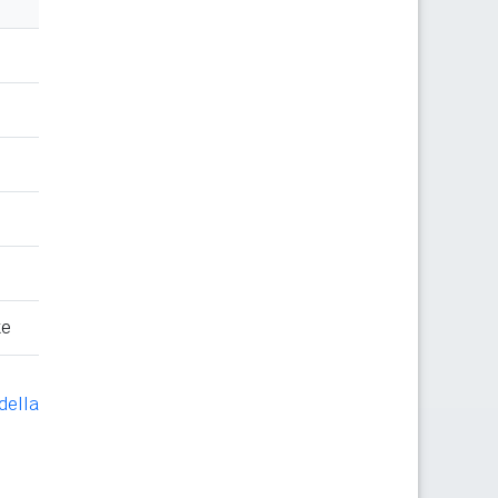
te
della