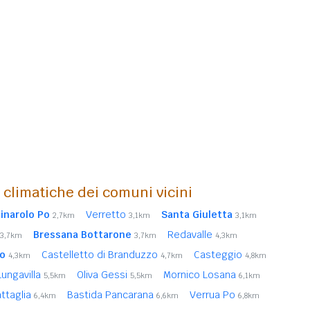
i climatiche dei comuni vicini
inarolo Po
Verretto
Santa Giuletta
2,7km
3,1km
3,1km
Bressana Bottarone
Redavalle
3,7km
3,7km
4,3km
co
Castelletto di Branduzzo
Casteggio
4,3km
4,7km
4,8km
Lungavilla
Oliva Gessi
Mornico Losana
5,5km
5,5km
6,1km
attaglia
Bastida Pancarana
Verrua Po
6,4km
6,6km
6,8km