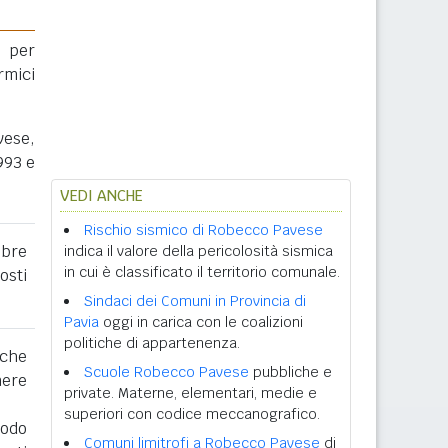
 per
rmici
vese,
993 e
VEDI ANCHE
Rischio sismico di Robecco Pavese
obre
indica il valore della pericolosità sismica
in cui è classificato il territorio comunale.
osti
Sindaci dei Comuni in Provincia di
Pavia
oggi in carica con le coalizioni
politiche di appartenenza.
 che
Scuole Robecco Pavese
pubbliche e
nere
private. Materne, elementari, medie e
superiori con codice meccanografico.
iodo
Comuni limitrofi a Robecco Pavese
di