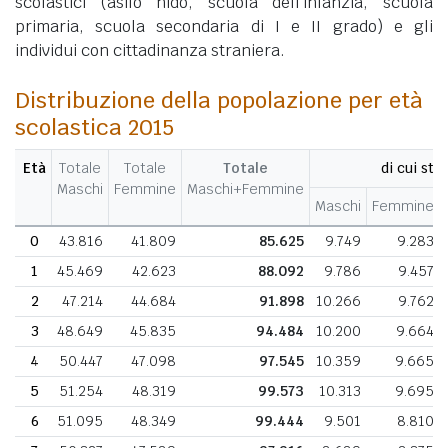
scolastici (asilo nido, scuola dell'infanzia, scuola
primaria, scuola secondaria di I e II grado) e gli
individui con cittadinanza straniera.
Distribuzione della popolazione per età
scolastica 2015
Età
Totale
Totale
Totale
di cui stra
Maschi
Femmine
Maschi+Femmine
Maschi
Femmine
0
43.816
41.809
85.625
9.749
9.283
1
45.469
42.623
88.092
9.786
9.457
2
47.214
44.684
91.898
10.266
9.762
3
48.649
45.835
94.484
10.200
9.664
4
50.447
47.098
97.545
10.359
9.665
5
51.254
48.319
99.573
10.313
9.695
6
51.095
48.349
99.444
9.501
8.810