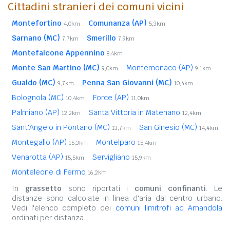
Cittadini stranieri dei comuni vicini
Montefortino
Comunanza (AP)
4,0km
5,3km
Sarnano (MC)
Smerillo
7,7km
7,9km
Montefalcone Appennino
8,4km
Monte San Martino (MC)
Montemonaco (AP)
9,0km
9,1km
Gualdo (MC)
Penna San Giovanni (MC)
9,7km
10,4km
Bolognola (MC)
Force (AP)
10,4km
11,0km
Palmiano (AP)
Santa Vittoria in Matenano
12,2km
12,4km
Sant'Angelo in Pontano (MC)
San Ginesio (MC)
13,7km
14,4km
Montegallo (AP)
Montelparo
15,3km
15,4km
Venarotta (AP)
Servigliano
15,5km
15,9km
Monteleone di Fermo
16,2km
In
grassetto
sono riportati i
comuni confinanti
. Le
distanze sono calcolate in linea d'aria dal centro urbano.
Vedi l'elenco completo dei
comuni limitrofi ad Amandola
ordinati per distanza.