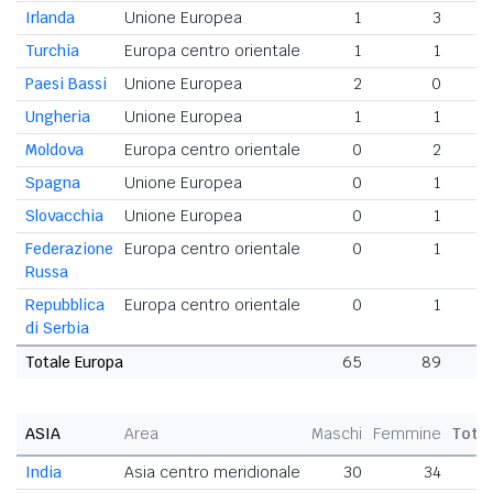
Irlanda
Unione Europea
1
3
Turchia
Europa centro orientale
1
1
Paesi Bassi
Unione Europea
2
0
Ungheria
Unione Europea
1
1
Moldova
Europa centro orientale
0
2
Spagna
Unione Europea
0
1
Slovacchia
Unione Europea
0
1
Federazione
Europa centro orientale
0
1
Russa
Repubblica
Europa centro orientale
0
1
di Serbia
Totale Europa
65
89
1
ASIA
Area
Maschi
Femmine
Tota
India
Asia centro meridionale
30
34
6