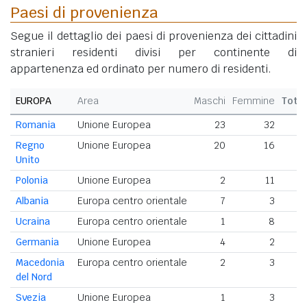
Paesi di provenienza
Segue il dettaglio dei paesi di provenienza dei cittadini
stranieri residenti divisi per continente di
appartenenza ed ordinato per numero di residenti.
EUROPA
Area
Maschi
Femmine
Tota
Romania
Unione Europea
23
32
5
Regno
Unione Europea
20
16
3
Unito
Polonia
Unione Europea
2
11
Albania
Europa centro orientale
7
3
Ucraina
Europa centro orientale
1
8
Germania
Unione Europea
4
2
Macedonia
Europa centro orientale
2
3
del Nord
Svezia
Unione Europea
1
3