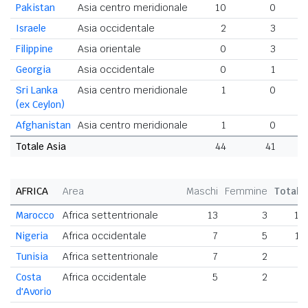
Pakistan
Asia centro meridionale
10
0
Israele
Asia occidentale
2
3
Filippine
Asia orientale
0
3
Georgia
Asia occidentale
0
1
Sri Lanka
Asia centro meridionale
1
0
(ex Ceylon)
Afghanistan
Asia centro meridionale
1
0
Totale Asia
44
41
8
AFRICA
Area
Maschi
Femmine
Totale
Marocco
Africa settentrionale
13
3
16
Nigeria
Africa occidentale
7
5
12
Tunisia
Africa settentrionale
7
2
9
Costa
Africa occidentale
5
2
7
d'Avorio