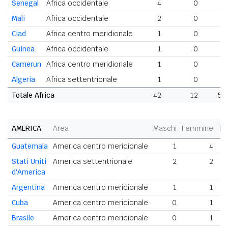
Senegal
Africa occidentale
4
0
4
Mali
Africa occidentale
2
0
2
Ciad
Africa centro meridionale
1
0
1
Guinea
Africa occidentale
1
0
1
Camerun
Africa centro meridionale
1
0
1
Algeria
Africa settentrionale
1
0
1
Totale Africa
42
12
54
AMERICA
Area
Maschi
Femmine
To
Guatemala
America centro meridionale
1
4
Stati Uniti
America settentrionale
2
2
d'America
Argentina
America centro meridionale
1
1
Cuba
America centro meridionale
0
1
Brasile
America centro meridionale
0
1