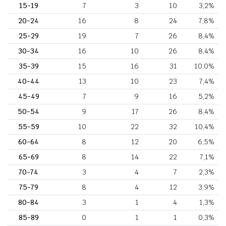
15-19
7
3
10
3,2%
20-24
16
8
24
7,8%
25-29
19
7
26
8,4%
30-34
16
10
26
8,4%
35-39
15
16
31
10,0%
40-44
13
10
23
7,4%
45-49
7
9
16
5,2%
50-54
9
17
26
8,4%
55-59
10
22
32
10,4%
60-64
8
12
20
6,5%
65-69
8
14
22
7,1%
70-74
3
4
7
2,3%
75-79
8
4
12
3,9%
80-84
3
1
4
1,3%
85-89
0
1
1
0,3%