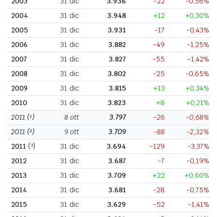
2003
31 dic
3.936
-22
-0,56%
2004
31 dic
3.948
+12
+0,30%
2005
31 dic
3.931
-17
-0,43%
2006
31 dic
3.882
-49
-1,25%
2007
31 dic
3.827
-55
-1,42%
2008
31 dic
3.802
-25
-0,65%
2009
31 dic
3.815
+13
+0,34%
2010
31 dic
3.823
+8
+0,21%
2011
(¹)
8 ott
3.797
-26
-0,68%
2011
(²)
9 ott
3.709
-88
-2,32%
2011
(³)
31 dic
3.694
-129
-3,37%
2012
31 dic
3.687
-7
-0,19%
2013
31 dic
3.709
+22
+0,60%
2014
31 dic
3.681
-28
-0,75%
2015
31 dic
3.629
-52
-1,41%