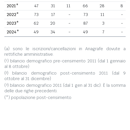
2021*
47
31
11
66
28
8
2022*
73
17
-
73
11
-
2023*
62
20
-
87
3
-
2024*
49
34
-
49
7
-
(a) sono le iscrizioni/cancellazioni in Anagrafe dovute a
rettifiche amministrative.
(¹) bilancio demografico pre-censimento 2011 (dal 1 gennaio
al 8 ottobre)
(²) bilancio demografico post-censimento 2011 (dal 9
ottobre al 31 dicembre)
(³) bilancio demografico 2011 (dal 1 gen al 31 dic). È la somma
delle due righe precedenti.
(*) popolazione post-censimento