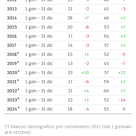
2013
1 gen - 31 dic
21
-2
45
-3
2014
1 gen - 31 dic
28
+7
46
+1
2015
1 gen - 31 dic
20
-8
53
+7
2016
1 gen - 31 dic
17
-3
56
+3
2017
1 gen - 31 dic
14
-3
57
+1
2018*
1 gen - 31 dic
15
+1
52
-5
2019*
1 gen - 31 dic
13
-2
45
-7
2020*
1 gen - 31 dic
23
+10
57
+12
2021*
1 gen - 31 dic
17
-6
59
+2
2022*
1 gen - 31 dic
21
+4
66
+7
2023*
1 gen - 31 dic
22
+1
52
-14
2024*
1 gen - 31 dic
18
-4
52
0
(¹) bilancio demografico pre-censimento 2011 (dal 1 gennaio
al 8 ottobre)