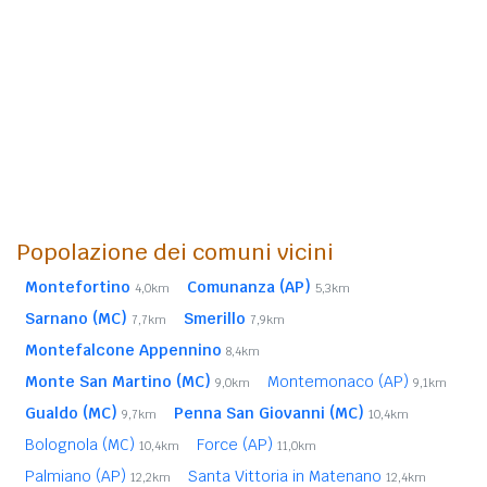
Popolazione dei comuni vicini
Montefortino
Comunanza (AP)
4,0km
5,3km
Sarnano (MC)
Smerillo
7,7km
7,9km
Montefalcone Appennino
8,4km
Monte San Martino (MC)
Montemonaco (AP)
9,0km
9,1km
Gualdo (MC)
Penna San Giovanni (MC)
9,7km
10,4km
Bolognola (MC)
Force (AP)
10,4km
11,0km
Palmiano (AP)
Santa Vittoria in Matenano
12,2km
12,4km