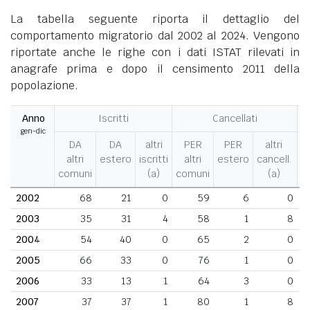
La tabella seguente riporta il dettaglio del
comportamento migratorio dal 2002 al 2024. Vengono
riportate anche le righe con i dati ISTAT rilevati in
anagrafe prima e dopo il censimento 2011 della
popolazione.
Anno
Iscritti
Cancellati
gen-dic
M
DA
DA
altri
PER
PER
altri
altri
estero
iscritti
altri
estero
cancell.
comuni
(a)
comuni
(a)
2002
68
21
0
59
6
0
2003
35
31
4
58
1
8
2004
54
40
0
65
2
0
2005
66
33
0
76
1
0
2006
33
13
1
64
3
0
2007
37
37
1
80
1
8