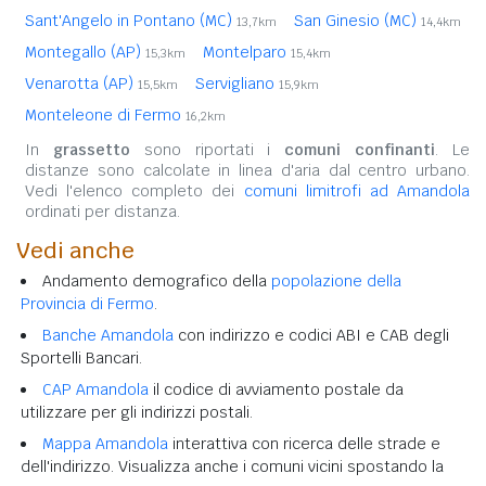
Sant'Angelo in Pontano (MC)
San Ginesio (MC)
13,7km
14,4km
Montegallo (AP)
Montelparo
15,3km
15,4km
Venarotta (AP)
Servigliano
15,5km
15,9km
Monteleone di Fermo
16,2km
In
grassetto
sono riportati i
comuni confinanti
. Le
distanze sono calcolate in linea d'aria dal centro urbano.
Vedi l'elenco completo dei
comuni limitrofi ad Amandola
ordinati per distanza.
Vedi anche
Andamento demografico della
popolazione della
Provincia di Fermo
.
Banche Amandola
con indirizzo e codici ABI e CAB degli
Sportelli Bancari.
CAP Amandola
il codice di avviamento postale da
utilizzare per gli indirizzi postali.
Mappa Amandola
interattiva con ricerca delle strade e
dell'indirizzo. Visualizza anche i comuni vicini spostando la