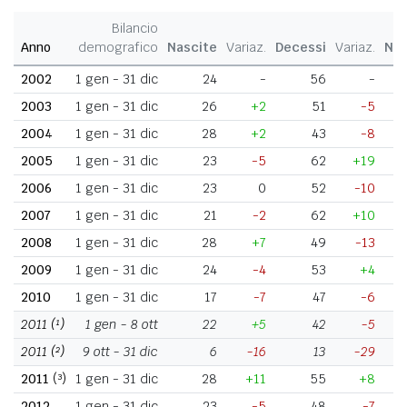
Bilancio
Anno
demografico
Nascite
Variaz.
Decessi
Variaz.
Nat
2002
1 gen - 31 dic
24
-
56
-
2003
1 gen - 31 dic
26
+2
51
-5
2004
1 gen - 31 dic
28
+2
43
-8
2005
1 gen - 31 dic
23
-5
62
+19
2006
1 gen - 31 dic
23
0
52
-10
2007
1 gen - 31 dic
21
-2
62
+10
2008
1 gen - 31 dic
28
+7
49
-13
2009
1 gen - 31 dic
24
-4
53
+4
2010
1 gen - 31 dic
17
-7
47
-6
2011
(¹)
1 gen - 8 ott
22
+5
42
-5
2011
(²)
9 ott - 31 dic
6
-16
13
-29
2011
(³)
1 gen - 31 dic
28
+11
55
+8
2012
1 gen - 31 dic
23
-5
48
-7