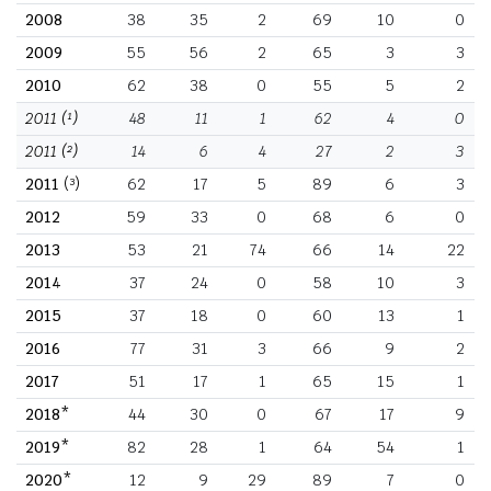
2008
38
35
2
69
10
0
2009
55
56
2
65
3
3
2010
62
38
0
55
5
2
2011
(¹)
48
11
1
62
4
0
2011
(²)
14
6
4
27
2
3
2011
(³)
62
17
5
89
6
3
2012
59
33
0
68
6
0
2013
53
21
74
66
14
22
2014
37
24
0
58
10
3
2015
37
18
0
60
13
1
2016
77
31
3
66
9
2
2017
51
17
1
65
15
1
2018*
44
30
0
67
17
9
2019*
82
28
1
64
54
1
2020*
12
9
29
89
7
0