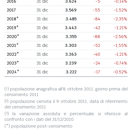
2016
31 dic
3.624
-5
-0,14%
2017
31 dic
3.569
-55
-1,52%
2018*
31 dic
3.485
-84
-2,35%
2019*
31 dic
3.443
-42
-1,21%
2020*
31 dic
3.355
-88
-2,56%
2021*
31 dic
3.303
-52
-1,55%
2022*
31 dic
3.263
-40
-1,21%
2023*
31 dic
3.239
-24
-0,74%
2024*
31 dic
3.222
-17
-0,52%
(¹) popolazione anagrafica all'8 ottobre 2011, giorno prima del
censimento 2011
(²) popolazione censita il 9 ottobre 2011, data di riferimento
del censimento 2011
(³) la variazione assoluta e percentuale si riferisce al
confronto con i dati del 31/12/2010
(*) popolazione post-censimento