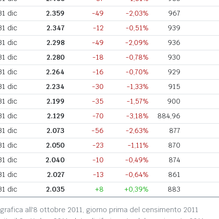
31 dic
2.359
-49
-2,03%
967
31 dic
2.347
-12
-0,51%
939
31 dic
2.298
-49
-2,09%
936
31 dic
2.280
-18
-0,78%
930
31 dic
2.264
-16
-0,70%
929
31 dic
2.234
-30
-1,33%
915
31 dic
2.199
-35
-1,57%
900
31 dic
2.129
-70
-3,18%
884,96
31 dic
2.073
-56
-2,63%
877
31 dic
2.050
-23
-1,11%
870
31 dic
2.040
-10
-0,49%
874
31 dic
2.027
-13
-0,64%
861
31 dic
2.035
+8
+0,39%
883
grafica all'8 ottobre 2011, giorno prima del censimento 2011