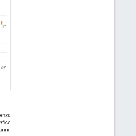
renza
afico
anni.