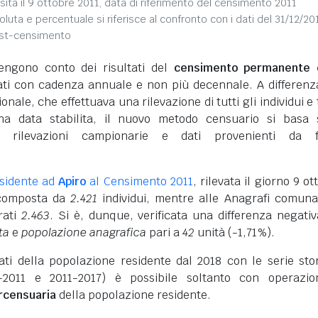
sita il 9 ottobre 2011, data di riferimento del censimento 2011
soluta e percentuale si riferisce al confronto con i dati del 31/12/20
ost-censimento
engono conto dei risultati del
censimento permanente d
vati con cadenza annuale e non più decennale. A differenz
nale, che effettuava una rilevazione di tutti gli individui e 
na data stabilita, il nuovo metodo censuario si basa 
i rilevazioni campionarie e dati provenienti da f
sidente ad
Apiro
al Censimento 2011
, rilevata il giorno 9 ot
a composta da
2.421
individui, mentre alle Anagrafi comuna
rati
2.463
. Si è, dunque, verificata una differenza negativ
ta
e
popolazione anagrafica
pari a
42
unità (-1,71%).
dati della popolazione residente dal 2018 con le serie sto
-2011 e 2011-2017) è possibile soltanto con operazio
ercensuaria
della popolazione residente.