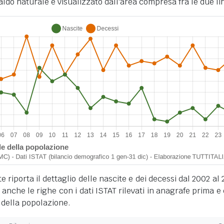
ldo naturale è visualizzato dall'area compresa fra le due li
 riporta il dettaglio delle nascite e dei decessi dal 2002 al 
anche le righe con i dati ISTAT rilevati in anagrafe prima e
 della popolazione.