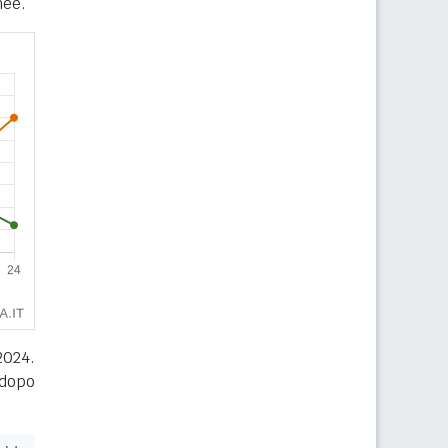
nee.
2024.
 dopo