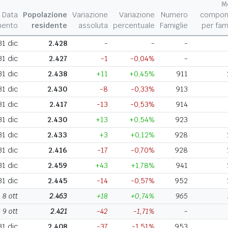
M
Data
Popolazione
Variazione
Variazione
Numero
compon
mento
residente
assoluta
percentuale
Famiglie
per fam
31 dic
2.428
-
-
-
31 dic
2.427
-1
-0,04%
-
31 dic
2.438
+11
+0,45%
911
31 dic
2.430
-8
-0,33%
913
31 dic
2.417
-13
-0,53%
914
31 dic
2.430
+13
+0,54%
923
31 dic
2.433
+3
+0,12%
928
31 dic
2.416
-17
-0,70%
928
31 dic
2.459
+43
+1,78%
941
31 dic
2.445
-14
-0,57%
952
8 ott
2.463
+18
+0,74%
965
9 ott
2.421
-42
-1,71%
-
31 dic
2.408
-37
-1,51%
953