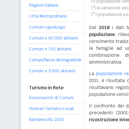
(²) popolazione cen
Regioni italiane
(³) la variazione as
(*) popolazione p
Città Metropolitane
Comuni capoluogo
Dal
2018
i dati t
popolazione
, rile
Comuni
>
60.000 abitanti
censimento tradizio
le famiglie ad u
Comuni
<
150 abitanti
combinazione d
Comuni/fasce demografiche
amministrativa.
Comuni
<
5.000 abitanti
La
popolazione re
2011, è risultat
risultavano regist
Turismo in Rete
popolazione censi
Associazioni di Comuni
Il confronto dei 
Itinerari Tematici Locali
precedenti (2001
ricostruzione int
Bandiera Blu 2025