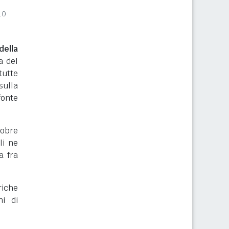
10
ella
a del
tutte
sulla
onte
tobre
li ne
a fra
riche
ni di