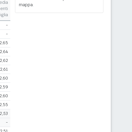
edia
mappa.
enti
iglia
-
-
2,65
2,64
2,62
2,61
2,60
2,59
2,60
2,55
2,53
-
2,51