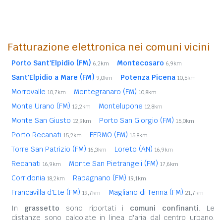
Fatturazione elettronica nei comuni vicini
Porto Sant'Elpidio (FM)
Montecosaro
6,2km
6,9km
Sant'Elpidio a Mare (FM)
Potenza Picena
9,0km
10,5km
Morrovalle
Montegranaro (FM)
10,7km
10,8km
Monte Urano (FM)
Montelupone
12,2km
12,8km
Monte San Giusto
Porto San Giorgio (FM)
12,9km
15,0km
Porto Recanati
FERMO (FM)
15,2km
15,8km
Torre San Patrizio (FM)
Loreto (AN)
16,3km
16,9km
Recanati
Monte San Pietrangeli (FM)
16,9km
17,6km
Corridonia
Rapagnano (FM)
18,2km
19,1km
Francavilla d'Ete (FM)
Magliano di Tenna (FM)
19,7km
21,7km
In
grassetto
sono riportati i
comuni confinanti
. Le
distanze sono calcolate in linea d'aria dal centro urbano.