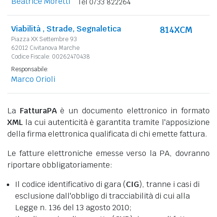
Beatrice Moretti
Tel 0733 822264
Viabilità , Strade, Segnaletica
814XCM
Piazza XX Settembre 93
62012 Civitanova Marche
Codice Fiscale: 00262470438
Responsabile:
Marco Orioli
La
FatturaPA
è un documento elettronico in formato
XML
la cui autenticità è garantita tramite l'apposizione
della firma elettronica qualificata di chi emette fattura.
Le fatture elettroniche emesse verso la PA, dovranno
riportare obbligatoriamente:
Il codice identificativo di gara (
CIG
), tranne i casi di
esclusione dall'obbligo di tracciabilità di cui alla
Legge n. 136 del 13 agosto 2010;