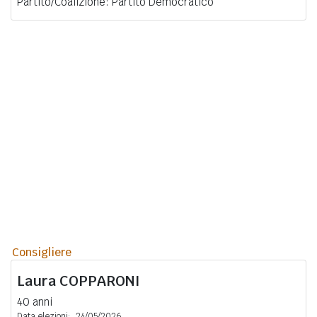
Partito/Coalizione: Partito Democratico
Consigliere
Laura
COPPARONI
40 anni
Data elezioni:
24/05/2026