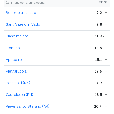
distanza
(confinanti con la prima corona)
Belforte all'Isauro
9,2
km
Sant'Angelo in Vado
9,8
km
Piandimeleto
11,9
km
Frontino
13,5
km
Apecchio
15,1
km
Pietrarubbia
17,6
km
Pennabilli (RN)
17,9
km
Casteldelci (RN)
18,5
km
Pieve Santo Stefano (AR)
20,4
km