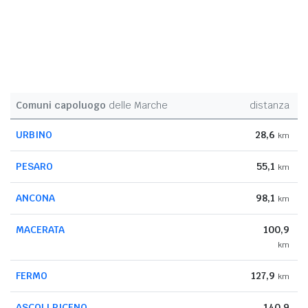
Comuni capoluogo
delle Marche
distanza
URBINO
28,6
km
PESARO
55,1
km
ANCONA
98,1
km
MACERATA
100,9
km
FERMO
127,9
km
ASCOLI PICENO
140,9