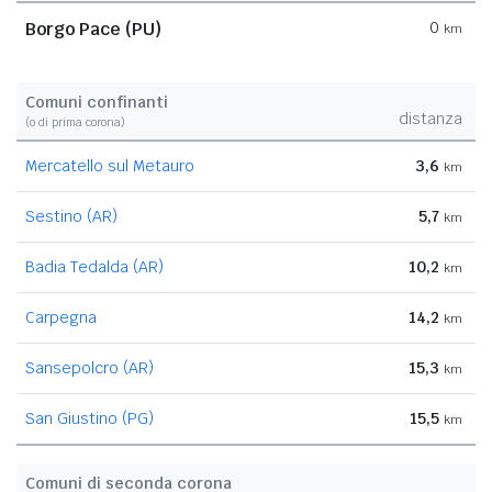
Borgo Pace (PU)
0
km
Comuni confinanti
distanza
(o di prima corona)
Mercatello sul Metauro
3,6
km
Sestino (AR)
5,7
km
Badia Tedalda (AR)
10,2
km
Carpegna
14,2
km
Sansepolcro (AR)
15,3
km
San Giustino (PG)
15,5
km
Comuni di seconda corona