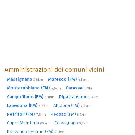
Amministrazioni dei comuni vicini
Massignano
Moresco (FM)
3,6km
4,1km
Monterubbiano (FM)
Carassai
4,5km
5,9km
Campofilone (FM)
Ripatransone
6,1km
6,4km
Lapedona (FM)
Altidona (FM)
6,6km
7,3km
Petritoli (FM)
Pedaso (FM)
7,5km
8,9km
Cupra Marittima
Cossignano
8,9km
9,1km
Ponzano di Fermo (FM)
9,5km