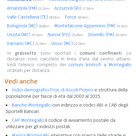
Amandola (FM)
Accumoli (RI)
15,3km
17,9km
Valle Castellana (TE)
Force
18,0km
18,4km
Bolognola (MC)
Montefalcone Appennino (FM)
18,8km
19,4km
Ussita (MC)
Norcia (PG)
Smerillo (FM)
19,4km
20,0km
20,3km
Sarnano (MC)
Visso (MC)
21,5km
22,0km
In
grassetto
sono riportati i
comuni confinanti
. Le
distanze sono calcolate in linea d'aria dal centro urbano.
Vedi l'elenco completo dei
comuni limitrofi a Montegallo
ordinati per distanza.
Vedi anche
Indici demografici Prov. di Ascoli Piceno
e struttura della
popolazione per fasce di età dal 2002 al 2025.
Banche Montegallo
con indirizzo e codici ABI e CAB degli
Sportelli Bancari.
CAP Montegallo
il codice di avviamento postale da
utilizzare per gli indirizzi postali.
Mappa Montegallo
interattiva con ricerca delle strade e