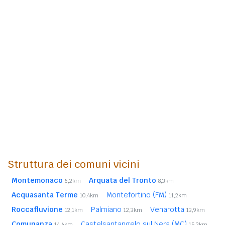
Struttura dei comuni vicini
Montemonaco
Arquata del Tronto
6,2km
8,3km
Acquasanta Terme
Montefortino (FM)
10,4km
11,2km
Roccafluvione
Palmiano
Venarotta
12,1km
12,3km
13,9km
Comunanza
Castelsantangelo sul Nera (MC)
14,4km
15,2km