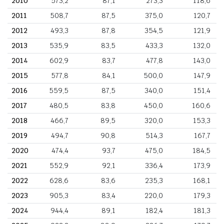
2010
573,2
87,1
273,3
118,6
2011
508,7
87,5
375,0
120,7
2012
493,3
87,8
354,5
121,9
2013
535,9
83,5
433,3
132,0
2014
602,9
83,7
477,8
143,0
2015
577,8
84,1
500,0
147,9
2016
559,5
87,5
340,0
151,4
2017
480,5
83,8
450,0
160,6
2018
466,7
89,5
320,0
153,3
2019
494,7
90,8
514,3
167,7
2020
474,4
93,7
475,0
184,5
2021
552,9
92,1
336,4
173,9
2022
628,6
83,6
235,3
168,1
2023
905,3
83,4
220,0
179,3
2024
944,4
89,1
182,4
181,3