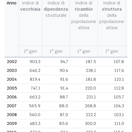
Anno
Indice di
Indice di
Indice di
Indice di
I
vecchiaia
dipendenza
ricambio
struttura
strutturale
della
della
c
popolazione
popolazione
d
attiva
attiva
d
fe
1° gen
1° gen
1° gen
1° gen
1
2002
903,3
94,7
187,5
107,8
2003
646,2
90,4
238,1
117,6
2004
819,4
91,6
181,8
110,1
2005
747,1
91,4
220,0
112,8
2006
663,2
88,7
221,1
105,7
2007
565,9
88,0
268,8
104,3
2008
540,0
87,0
222,2
103,1
2009
483,3
85,6
300,0
111,0