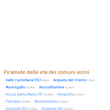
Piramide delle età dei comuni vicini
Valle Castellana (TE)
Arquata del Tronto
8,0km
9,3km
Montegallo
Roccafluvione
10,4km
11,4km
Rocca Santa Maria (TE)
Venarotta
13,4km
14,2km
Palmiano
Montemonaco
15,0km
15,6km
Accumoli (RI)
Amatrice (RI)
15,7km
18,5km