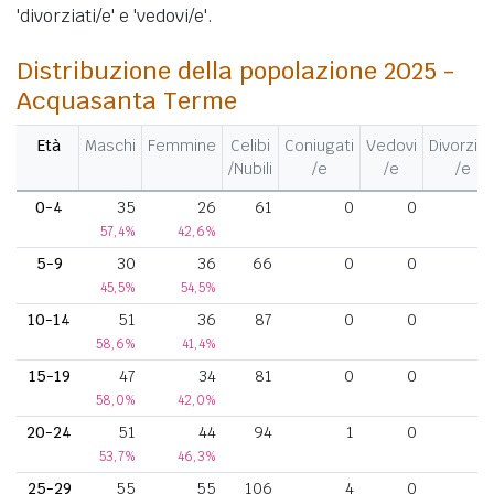
'divorziati/e' e 'vedovi/e'.
Distribuzione della popolazione 2025 -
Acquasanta Terme
Età
Maschi
Femmine
Celibi
Coniugati
Vedovi
Divorziat
/Nubili
/e
/e
/e
0-4
35
26
61
0
0
57,4%
42,6%
5-9
30
36
66
0
0
45,5%
54,5%
10-14
51
36
87
0
0
58,6%
41,4%
15-19
47
34
81
0
0
58,0%
42,0%
20-24
51
44
94
1
0
53,7%
46,3%
25-29
55
55
106
4
0