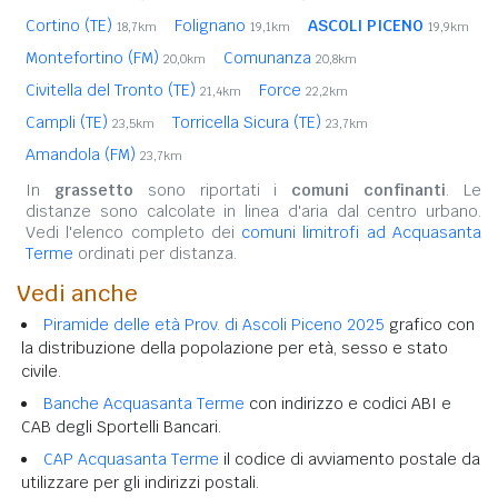
Cortino (TE)
Folignano
ASCOLI PICENO
18,7km
19,1km
19,9km
Montefortino (FM)
Comunanza
20,0km
20,8km
Civitella del Tronto (TE)
Force
21,4km
22,2km
Campli (TE)
Torricella Sicura (TE)
23,5km
23,7km
Amandola (FM)
23,7km
In
grassetto
sono riportati i
comuni confinanti
. Le
distanze sono calcolate in linea d'aria dal centro urbano.
Vedi l'elenco completo dei
comuni limitrofi ad Acquasanta
Terme
ordinati per distanza.
Vedi anche
Piramide delle età Prov. di Ascoli Piceno 2025
grafico con
la distribuzione della popolazione per età, sesso e stato
civile.
Banche Acquasanta Terme
con indirizzo e codici ABI e
CAB degli Sportelli Bancari.
CAP Acquasanta Terme
il codice di avviamento postale da
utilizzare per gli indirizzi postali.