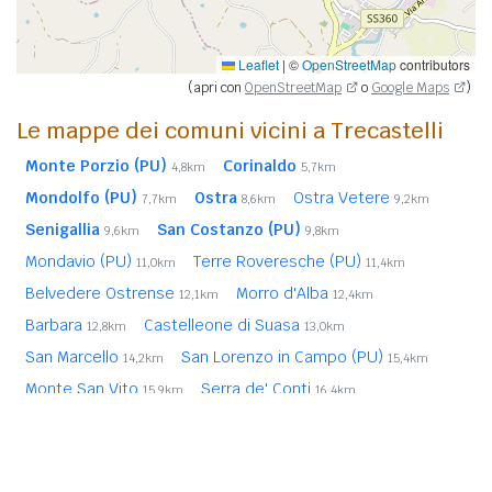
Leaflet
|
©
OpenStreetMap
contributors
(apri con
OpenStreetMap
o
Google Maps
)
Le mappe dei comuni vicini a Trecastelli
Monte Porzio (PU)
Corinaldo
4,8km
5,7km
Mondolfo (PU)
Ostra
Ostra Vetere
7,7km
8,6km
9,2km
Senigallia
San Costanzo (PU)
9,6km
9,8km
Mondavio (PU)
Terre Roveresche (PU)
11,0km
11,4km
Belvedere Ostrense
Morro d'Alba
12,1km
12,4km
Barbara
Castelleone di Suasa
12,8km
13,0km
San Marcello
San Lorenzo in Campo (PU)
14,2km
15,4km
Monte San Vito
Serra de' Conti
15,9km
16,4km
Montemarciano
Colli al Metauro (PU)
17,0km
17,0km
Fratte Rosa (PU)
17,1km
In
grassetto
sono riportati i
comuni confinanti
. Le