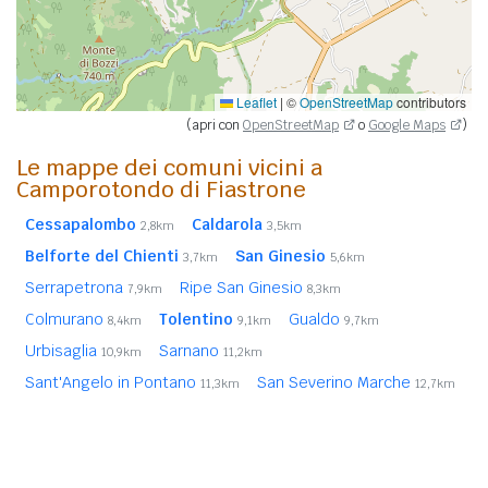
Leaflet
|
©
OpenStreetMap
contributors
(apri con
OpenStreetMap
o
Google Maps
)
Le mappe dei comuni vicini a
Camporotondo di Fiastrone
Cessapalombo
Caldarola
2,8km
3,5km
Belforte del Chienti
San Ginesio
3,7km
5,6km
Serrapetrona
Ripe San Ginesio
7,9km
8,3km
Colmurano
Tolentino
Gualdo
8,4km
9,1km
9,7km
Urbisaglia
Sarnano
10,9km
11,2km
Sant'Angelo in Pontano
San Severino Marche
11,3km
12,7km
Loro Piceno
Fiastra
12,9km
14,0km
Penna San Giovanni
Bolognola
15,5km
15,7km
Camerino
Pollenza
Montappone (FM)
16,0km
16,3km
16,4km