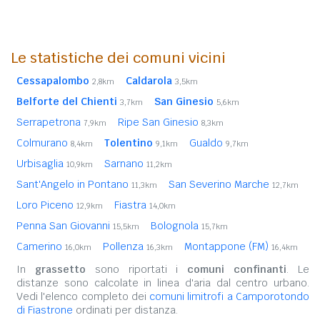
Le statistiche dei comuni vicini
Cessapalombo
Caldarola
2,8km
3,5km
Belforte del Chienti
San Ginesio
3,7km
5,6km
Serrapetrona
Ripe San Ginesio
7,9km
8,3km
Colmurano
Tolentino
Gualdo
8,4km
9,1km
9,7km
Urbisaglia
Sarnano
10,9km
11,2km
Sant'Angelo in Pontano
San Severino Marche
11,3km
12,7km
Loro Piceno
Fiastra
12,9km
14,0km
Penna San Giovanni
Bolognola
15,5km
15,7km
Camerino
Pollenza
Montappone (FM)
16,0km
16,3km
16,4km
In
grassetto
sono riportati i
comuni confinanti
. Le
distanze sono calcolate in linea d'aria dal centro urbano.
Vedi l'elenco completo dei
comuni limitrofi a Camporotondo
di Fiastrone
ordinati per distanza.