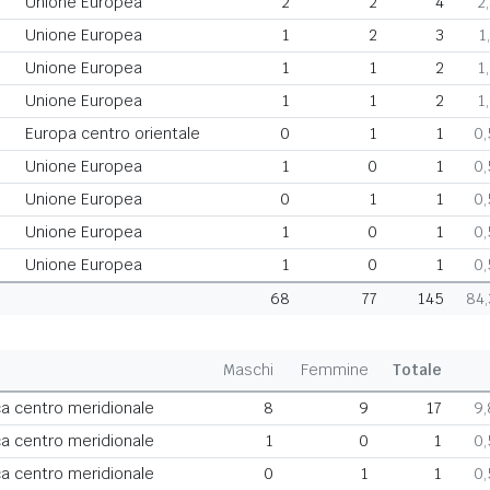
Unione Europea
2
2
4
2
Unione Europea
1
2
3
1
Unione Europea
1
1
2
1
Unione Europea
1
1
2
1
Europa centro orientale
0
1
1
0
Unione Europea
1
0
1
0
Unione Europea
0
1
1
0
Unione Europea
1
0
1
0
Unione Europea
1
0
1
0
68
77
145
84
Maschi
Femmine
Totale
a centro meridionale
8
9
17
9
a centro meridionale
1
0
1
0
a centro meridionale
0
1
1
0