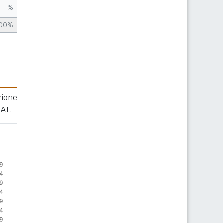
%
,00%
zione
TAT.