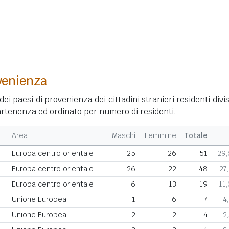
venienza
dei paesi di provenienza dei cittadini stranieri residenti divis
rtenenza ed ordinato per numero di residenti.
Area
Maschi
Femmine
Totale
Europa centro orientale
25
26
51
29
Europa centro orientale
26
22
48
27
Europa centro orientale
6
13
19
11
Unione Europea
1
6
7
4
Unione Europea
2
2
4
2