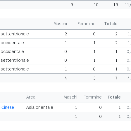
9
10
19
11
Maschi
Femmine
Totale
 settentrionale
2
0
2
1
a occidentale
1
1
2
1
a occidentale
0
1
1
0
 settentrionale
0
1
1
0
 settentrionale
1
0
1
0
4
3
7
4
Area
Maschi
Femmine
Totale
 Cinese
Asia orientale
1
0
1
0
1
0
1
0