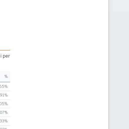
i per
%
,65%
,91%
,05%
,07%
,33%