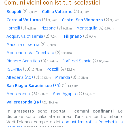
Comuni vicini con istituti scolastici
Scapoli
(2)
Colli a Volturno
(5)
2,8km
3,3km
Cerro al Volturno
(3)
Castel San Vincenzo
(2)
3,5km
3,9km
Fornelli
(3)
Pizzone
(2)
Montaquila
(4)
4,8km
6,8km
6,9km
Acquaviva d'Isernia
(2)
Filignano
(2)
7,2km
9,4km
Macchia d'Isernia
(2)
9,7km
Montenero Val Cocchiara
(2)
10,3km
Rionero Sannitico
(3)
Forlì del Sannio
(2)
10,4km
10,8km
ISERNIA
(33)
Pozzilli
(4)
12,7km
12,9km
Alfedena (AQ)
(2)
Miranda
(3)
13,0km
13,3km
San Biagio Saracinisco (FR)
(1)
13,4km
Monteroduni
(5)
Sant'Agapito
(2)
13,8km
14,3km
Vallerotonda (FR)
(5)
16,9km
In
grassetto
sono riportati i
comuni confinanti
. Le
distanze sono calcolate in linea d'aria dal centro urbano.
Vedi l'elenco completo dei
comuni limitrofi a Rocchetta a