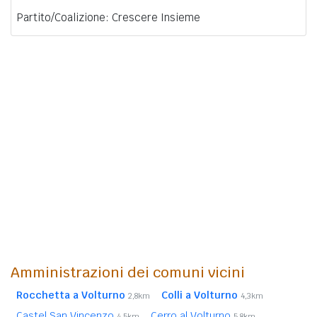
Partito/Coalizione: Crescere Insieme
Amministrazioni dei comuni vicini
Rocchetta a Volturno
Colli a Volturno
2,8km
4,3km
Castel San Vincenzo
Cerro al Volturno
4,5km
5,8km