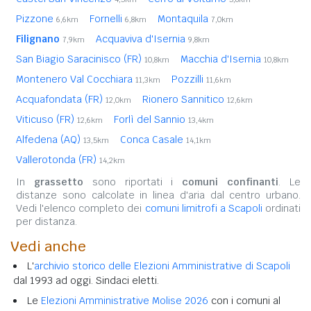
Pizzone
Fornelli
Montaquila
6,6km
6,8km
7,0km
Filignano
Acquaviva d'Isernia
7,9km
9,8km
San Biagio Saracinisco (FR)
Macchia d'Isernia
10,8km
10,8km
Montenero Val Cocchiara
Pozzilli
11,3km
11,6km
Acquafondata (FR)
Rionero Sannitico
12,0km
12,6km
Viticuso (FR)
Forlì del Sannio
12,6km
13,4km
Alfedena (AQ)
Conca Casale
13,5km
14,1km
Vallerotonda (FR)
14,2km
In
grassetto
sono riportati i
comuni confinanti
. Le
distanze sono calcolate in linea d'aria dal centro urbano.
Vedi l'elenco completo dei
comuni limitrofi a Scapoli
ordinati
per distanza.
Vedi anche
L'
archivio storico delle Elezioni Amministrative di Scapoli
dal 1993 ad oggi. Sindaci eletti.
Le
Elezioni Amministrative Molise 2026
con i comuni al