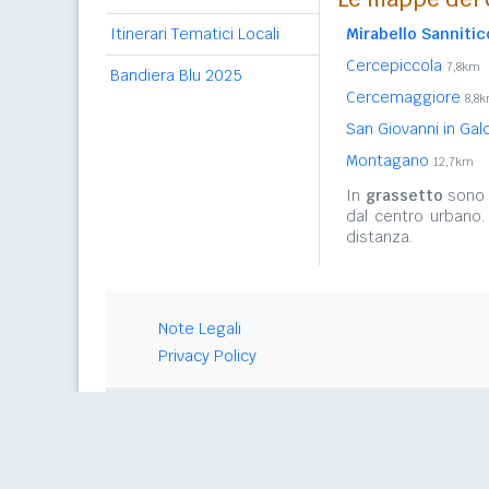
Mirabello Sannitic
Itinerari Tematici Locali
Cercepiccola
7,8km
Bandiera Blu 2025
Cercemaggiore
8,8
San Giovanni in Ga
Montagano
12,7km
In
grassetto
sono r
dal centro urbano.
distanza.
Note Legali
Privacy Policy
© 2026 Gwind