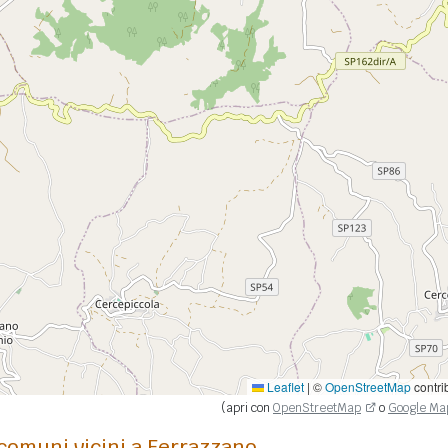
Leaflet
|
©
OpenStreetMap
contri
(apri con
OpenStreetMap
o
Google Ma
comuni vicini a Ferrazzano