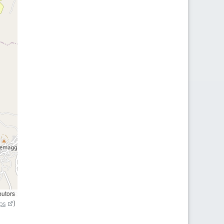
butors
ps
)