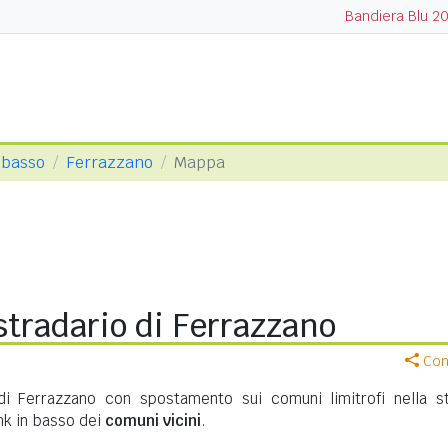
Bandiera Blu 2
obasso
Ferrazzano
Mappa
tradario di Ferrazzano
Cond
di Ferrazzano con spostamento sui comuni limitrofi nella s
ink in basso dei
comuni vicini
.