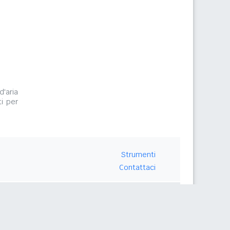
d'aria
i per
Strumenti
Contattaci
Seguici su