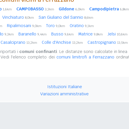
o
CAMPOBASSO
Gildone
Campodipietra
1,6km
3,3km
6,0km
6,8km
Vinchiaturo
San Giuliano del Sannio
8,0km
8,6km
Ripalimosani
Toro
Oratino
km
9,0km
9,0km
9,1km
ldo
Baranello
Busso
Matrice
Jelsi
9,3km
9,4km
9,6km
9,8km
10,6km
Casalciprano
Colle d'Anchise
Castropignano
13,2km
13,2km
13,5km
iportati i
comuni confinanti
. Le distanze sono calcolate in linea 
 Vedi l'elenco completo dei
comuni limitrofi a Ferrazzano
ordinat
Istituzioni Italiane
Variazioni amministrative