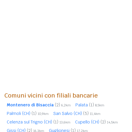
Comuni vicini con filiali bancarie
Montenero di Bisaccia
(2)
Palata
(1)
6,2km
8,5km
Palmoli (CH)
(1)
San Salvo (CH)
(5)
10,9km
11,4km
Celenza sul Trigno (CH)
(1)
Cupello (CH)
(2)
13,6km
14,5km
Gissi (CH)
(2)
Guglionesi
(1)
16,3km
17,2km