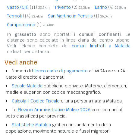
Vasto (CH)
(11)
Trivento
(2)
Larino
(4)
20,3km
22,3km
22,8km
Termoli
(14)
San Martino in Pensilis
(1)
23,4km
26,0km
Campomarino
(1)
26,6km
In
grassetto
sono riportati i
comuni confinanti
. Le
distanze sono calcolate in linea d'aria dal centro urbano.
Vedi l'elenco completo dei
comuni limitrofi a Mafalda
ordinati per distanza.
Vedi anche
Numeri di
blocco carte di pagamento
attivi 24 ore su 24.
Carte di credito e Bancomat.
Scuole Mafalda
pubbliche e private. Materne, elementari,
medie e superiori con codice meccanografico.
Calcola il Codice Fiscale
di una persona nata a Mafalda.
Le
Elezioni Amministrative Molise 2026
con i comuni al
voto classificati per provincia.
Statistiche Mafalda
grafici con l'andamento della
popolazione, movimento naturale e flussi migratori.