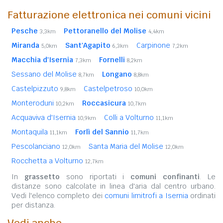
Fatturazione elettronica nei comuni vicini
Pesche
Pettoranello del Molise
3,3km
4,4km
Miranda
Sant'Agapito
Carpinone
5,0km
6,3km
7,2km
Macchia d'Isernia
Fornelli
7,3km
8,2km
Sessano del Molise
Longano
8,7km
8,8km
Castelpizzuto
Castelpetroso
9,8km
10,0km
Monteroduni
Roccasicura
10,2km
10,7km
Acquaviva d'Isernia
Colli a Volturno
10,9km
11,1km
Montaquila
Forlì del Sannio
11,1km
11,7km
Pescolanciano
Santa Maria del Molise
12,0km
12,0km
Rocchetta a Volturno
12,7km
In
grassetto
sono riportati i
comuni confinanti
. Le
distanze sono calcolate in linea d'aria dal centro urbano.
Vedi l'elenco completo dei
comuni limitrofi a Isernia
ordinati
per distanza.
Vedi anche