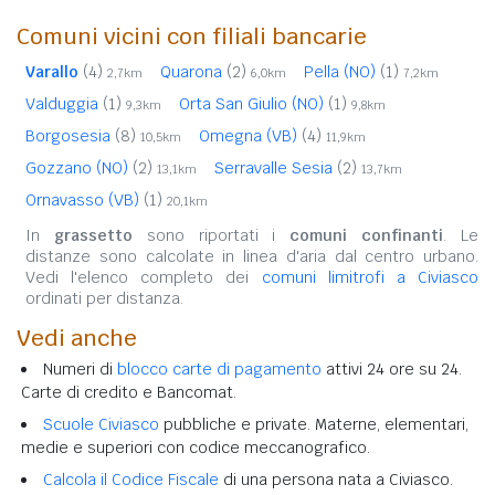
Comuni vicini con filiali bancarie
Varallo
(4)
Quarona
(2)
Pella (NO)
(1)
2,7km
6,0km
7,2km
Valduggia
(1)
Orta San Giulio (NO)
(1)
9,3km
9,8km
Borgosesia
(8)
Omegna (VB)
(4)
10,5km
11,9km
Gozzano (NO)
(2)
Serravalle Sesia
(2)
13,1km
13,7km
Ornavasso (VB)
(1)
20,1km
In
grassetto
sono riportati i
comuni confinanti
. Le
distanze sono calcolate in linea d'aria dal centro urbano.
Vedi l'elenco completo dei
comuni limitrofi a Civiasco
ordinati per distanza.
Vedi anche
Numeri di
blocco carte di pagamento
attivi 24 ore su 24.
Carte di credito e Bancomat.
Scuole Civiasco
pubbliche e private. Materne, elementari,
medie e superiori con codice meccanografico.
Calcola il Codice Fiscale
di una persona nata a Civiasco.