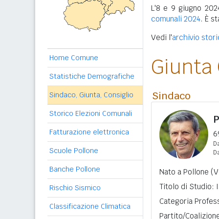
L'8 e 9 giugno 2024
comunali 2024
. È s
Vedi l'
archivio stori
Home Comune
Giunta
Statistiche Demografiche
Sindaco
Sindaco, Giunta, Consiglio
Storico Elezioni Comunali
P
Fatturazione elettronica
6
Da
Scuole Pollone
D
Banche Pollone
Nato a Pollone (V
Titolo di Studio:
Rischio Sismico
Categoria Profess
Classificazione Climatica
Partito/Coalizion