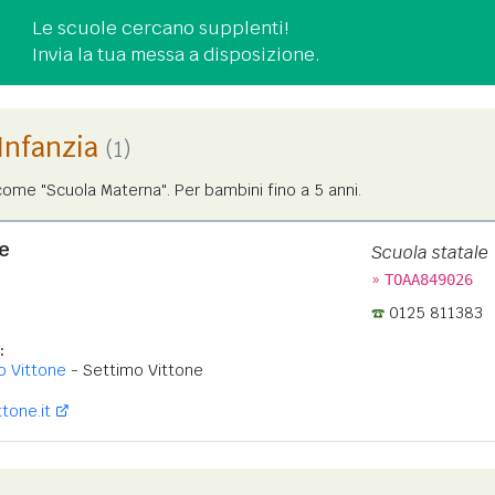
Le scuole cercano supplenti!
Invia la tua messa a disposizione.
'Infanzia
(1)
ome "Scuola Materna". Per bambini fino a 5 anni.
e
Scuola statale
»
TOAA849026
0125 811383
:
o Vittone
- Settimo Vittone
tone.it