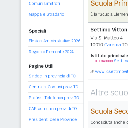
Scuola Pri
Comuni Limitrofi
Mappa e Stradario
È la "Scuola Elemen
Settimo Vitton
Speciali
Via S. Matteo 4
Elezioni Amministrative 2026
10010
Carema
TO
Regionali Piemonte 2024
Istituto principale
Settim
TOIC849008
Pagine Utili
www.icsettimovit
Sindaci in provincia di TO
Centralini Comuni prov. TO
Altre scuo
Prefissi Telefonici prov. TO
CAP comuni in prov. di TO
Scuola Sec
Presidenti delle Province
Conosciuta anche co