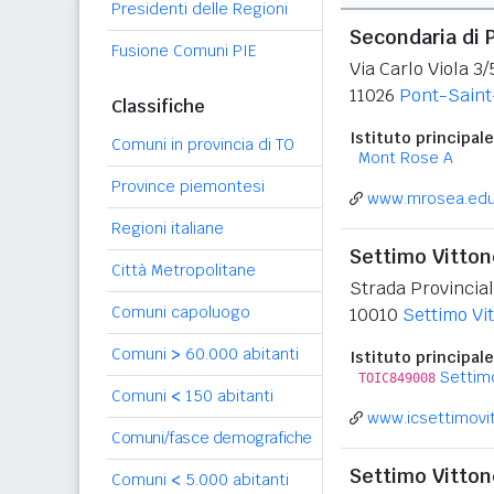
Presidenti delle Regioni
Secondaria di 
Fusione Comuni PIE
Via Carlo Viola 3/
11026
Pont-Saint
Classifiche
Istituto principale
Comuni in provincia di TO
Mont Rose A
Province piemontesi
www.mrosea.edu.
Regioni italiane
Settimo Vitton
Città Metropolitane
Strada Provincial
Comuni capoluogo
10010
Settimo Vi
Comuni
>
60.000 abitanti
Istituto principale
Settim
TOIC849008
Comuni
<
150 abitanti
www.icsettimovit
Comuni/fasce demografiche
Settimo Vitto
Comuni
<
5.000 abitanti