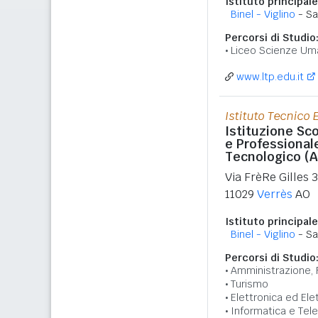
Istituto principale
Binel - Viglino
- Sa
Percorsi di Studio
Liceo Scienze Um
www.ltp.edu.it
Istituto Tecnico
Istituzione Sco
e Professional
Tecnologico (A
Via FrèRe Gilles 
11029
Verrès
AO
Istituto principale
Binel - Viglino
- Sa
Percorsi di Studio
Amministrazione, 
Turismo
Elettronica ed Ele
Informatica e Tel