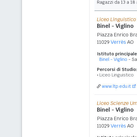
Ragazzi da 13 a 18 a
Liceo Linguistico
Binel - Viglino
Piazza Enrico Bra
11029
Verrès
AO
Istituto principale
Binel - Viglino
- Sa
Percorsi di Studio
Liceo Linguistico
www.ltp.edu.it
Liceo Scienze U
Binel - Viglino
Piazza Enrico Bra
11029
Verrès
AO