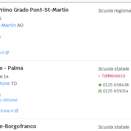
Primo Grado Pont-St-Martin
Scuola regiona
5
-Martin
AO
:
it
e - Palma
Scuola statale
»
e 14
TOMM849019
ttone
TO
0125 658438
0125 659314
:
o Vittone
tone.it
ne-Borgofranco
Scuola statale