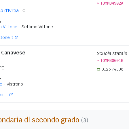
»
TOMM84902A
o d'Ivrea
TO
:
o Vittone
- Settimo Vittone
tone.it
co Canavese
Scuola statale
»
TOMM80601B
TO
0125 74336
:
io
- Vistrorio
du.it
ondaria di secondo grado
(3)