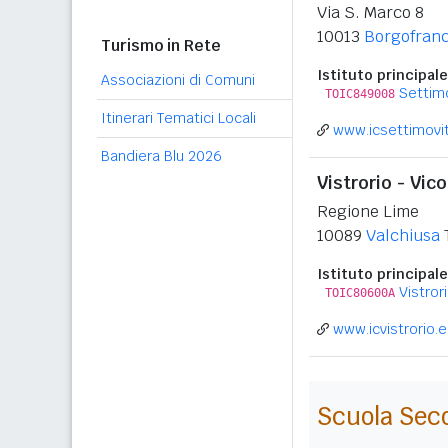
Via S. Marco 8
10013
Borgofranc
Turismo in Rete
Istituto principale
Associazioni di Comuni
Settim
TOIC849008
Itinerari Tematici Locali
www.icsettimovit
Bandiera Blu 2026
Vistrorio - Vi
Regione Lime
10089
Valchiusa
Istituto principale
Vistror
TOIC80600A
www.icvistrorio.e
Scuola Sec