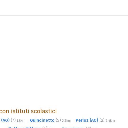
on istituti scolastici
 (AO)
(7)
Quincinetto
(2)
Perloz (AO)
(2)
1,8km
2,3km
3,4km