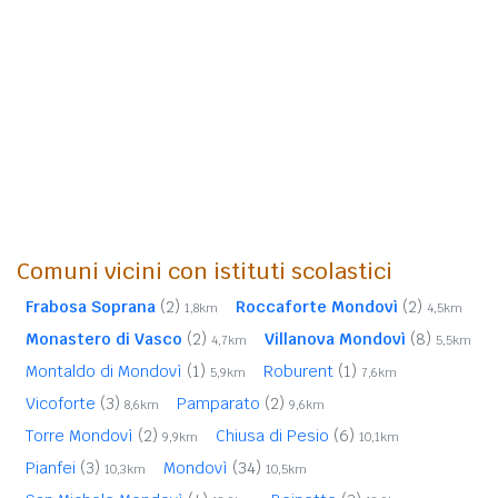
Comuni vicini con istituti scolastici
Frabosa Soprana
(2)
Roccaforte Mondovì
(2)
1,8km
4,5km
Monastero di Vasco
(2)
Villanova Mondovì
(8)
4,7km
5,5km
Montaldo di Mondovì
(1)
Roburent
(1)
5,9km
7,6km
Vicoforte
(3)
Pamparato
(2)
8,6km
9,6km
Torre Mondovì
(2)
Chiusa di Pesio
(6)
9,9km
10,1km
Pianfei
(3)
Mondovì
(34)
10,3km
10,5km