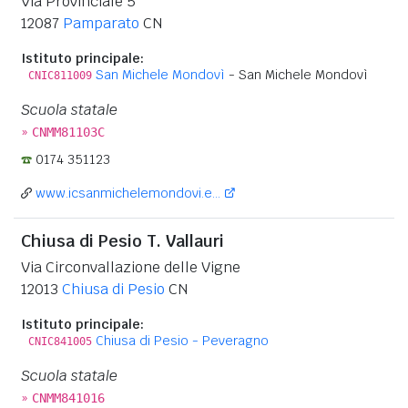
Via Provinciale 5
12087
Pamparato
CN
Istituto principale:
San Michele Mondovì
- San Michele Mondovì
CNIC811009
Scuola statale
»
CNMM81103C
0174 351123
www.icsanmichelemondovi.e...
Chiusa di Pesio T. Vallauri
Via Circonvallazione delle Vigne
12013
Chiusa di Pesio
CN
Istituto principale:
Chiusa di Pesio - Peveragno
CNIC841005
Scuola statale
»
CNMM841016