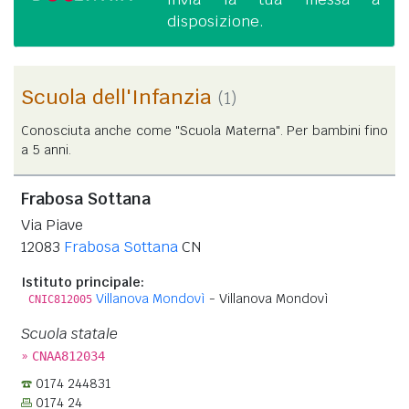
disposizione.
Scuola dell'Infanzia
(1)
Conosciuta anche come "Scuola Materna". Per bambini fino
a 5 anni.
Frabosa Sottana
Via Piave
12083
Frabosa Sottana
CN
Istituto principale:
Villanova Mondovì
- Villanova Mondovì
CNIC812005
Scuola statale
»
CNAA812034
0174 244831
0174 24