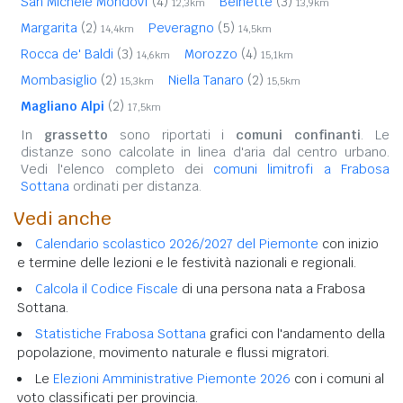
San Michele Mondovì
(4)
Beinette
(3)
12,3km
13,9km
Margarita
(2)
Peveragno
(5)
14,4km
14,5km
Rocca de' Baldi
(3)
Morozzo
(4)
14,6km
15,1km
Mombasiglio
(2)
Niella Tanaro
(2)
15,3km
15,5km
Magliano Alpi
(2)
17,5km
In
grassetto
sono riportati i
comuni confinanti
. Le
distanze sono calcolate in linea d'aria dal centro urbano.
Vedi l'elenco completo dei
comuni limitrofi a Frabosa
Sottana
ordinati per distanza.
Vedi anche
Calendario scolastico 2026/2027 del Piemonte
con inizio
e termine delle lezioni e le festività nazionali e regionali.
Calcola il Codice Fiscale
di una persona nata a Frabosa
Sottana.
Statistiche Frabosa Sottana
grafici con l'andamento della
popolazione, movimento naturale e flussi migratori.
Le
Elezioni Amministrative Piemonte 2026
con i comuni al
voto classificati per provincia.