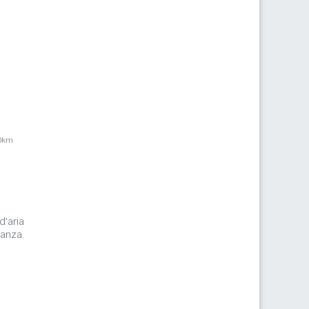
,0km
d'aria
tanza.