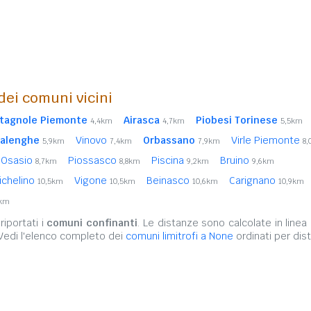
 dei comuni vicini
tagnole Piemonte
Airasca
Piobesi Torinese
4,4km
4,7km
5,5km
alenghe
Vinovo
Orbassano
Virle Piemonte
5,9km
7,4km
7,9km
8
Osasio
Piossasco
Piscina
Bruino
8,7km
8,8km
9,2km
9,6km
ichelino
Vigone
Beinasco
Carignano
10,5km
10,5km
10,6km
10,9km
4km
iportati i
comuni confinanti
. Le distanze sono calcolate in linea 
 Vedi l'elenco completo dei
comuni limitrofi a None
ordinati per dis