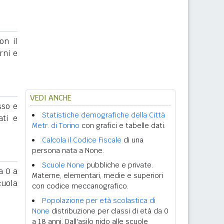
on il
rni e
VEDI ANCHE
sso e
Statistiche demografiche della Città
ati e
Metr. di Torino
con grafici e tabelle dati.
Calcola il Codice Fiscale
di una
persona nata a None.
Scuole None
pubbliche e private.
 0 a
Materne, elementari, medie e superiori
cuola
con codice meccanografico.
Popolazione per età scolastica di
None
distribuzione per classi di età da 0
a 18 anni. Dall'asilo nido alle scuole