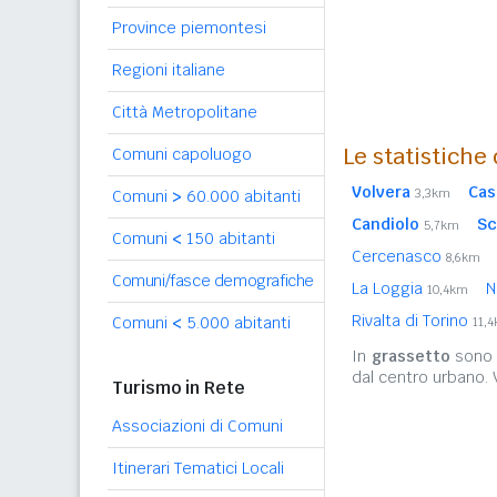
Province piemontesi
Regioni italiane
Città Metropolitane
Le statistiche
Comuni capoluogo
Volvera
Cas
3,3km
Comuni
>
60.000 abitanti
Candiolo
Sc
5,7km
Comuni
<
150 abitanti
Cercenasco
8,6km
Comuni/fasce demografiche
La Loggia
N
10,4km
Rivalta di Torino
Comuni
<
5.000 abitanti
11,
In
grassetto
sono r
dal centro urbano.
Turismo in Rete
Associazioni di Comuni
Itinerari Tematici Locali