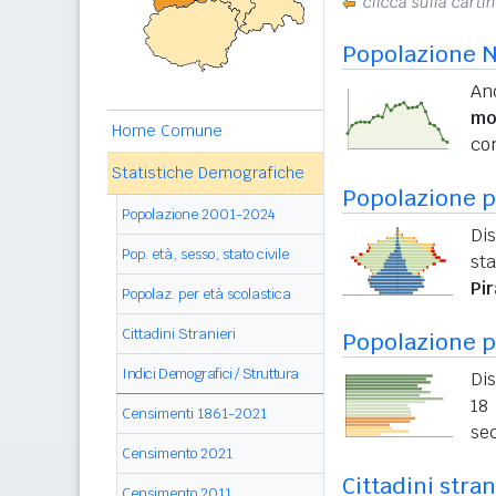
clicca sulla carti
Popolazione 
An
mo
Home Comune
con
Statistiche Demografiche
Popolazione pe
Popolazione 2001-2024
Dis
Pop. età, sesso, stato civile
sta
Pi
Popolaz. per età scolastica
Cittadini Stranieri
Popolazione p
Indici Demografici / Struttura
Dis
18 
Censimenti 1861-2021
sec
Censimento 2021
Cittadini stra
Censimento 2011