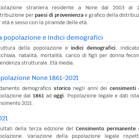
polazione straniera residente a None dal 2003 al 2
stribuzione per
paesi di provenienza
e grafico della distribu
 età e sesso con la piramide delle età.
a popolazione e Indici demografici
ruttura della popolazione e
indici demografici
. Indicato
chiaia, natalità, mortalità, carico di figli per donna feco
pendenza strutturale. Età media.
polazione None 1861-2021
damento demografico
storico
negli anni dei
censimenti
d
polazione dal
1861
ad
oggi
. Popolazione legale e dati Ista
nsimento 2021.
021
sultati della terza edizione del
Censimento permanente
d
polazione. Variazione della popolazione legale rispet