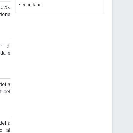
secondarie.
025.
zione
ri di
nda e
ella
t del
ella
to al