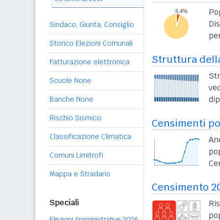
Po
Di
Sindaco, Giunta, Consiglio
per
Storico Elezioni Comunali
Struttura dell
Fatturazione elettronica
St
Scuole None
vec
di
Banche None
Rischio Sismico
Censimenti po
Classificazione Climatica
An
po
Comuni Limitrofi
Ce
Mappa e Stradario
Censimento 2
Speciali
Ri
po
Elezioni Amministrative 2026