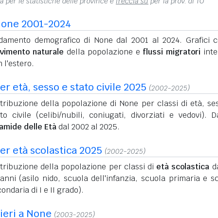
na per le statistiche delle province e
freccia su
per la prov. di TO
None 2001-2024
damento demografico di None dal 2001 al 2024. Grafici c
vimento naturale
della popolazione e
flussi migratori
inte
 l'estero.
r età, sesso e stato civile 2025
(2002-2025)
tribuzione della popolazione di None per classi di età, se
to civile (celibi/nubili, coniugati, divorziati e vedovi). D
ramide delle Età
dal 2002 al 2025.
er età scolastica 2025
(2002-2025)
tribuzione della popolazione per classi di
età scolastica
da
anni (asilo nido, scuola dell'infanzia, scuola primaria e s
ondaria di I e II grado).
nieri a None
(2003-2025)