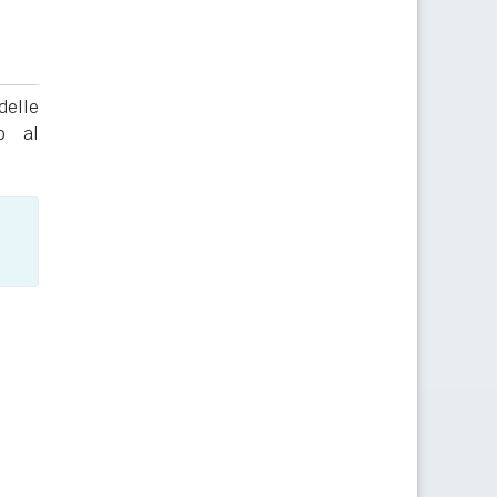
delle
to al