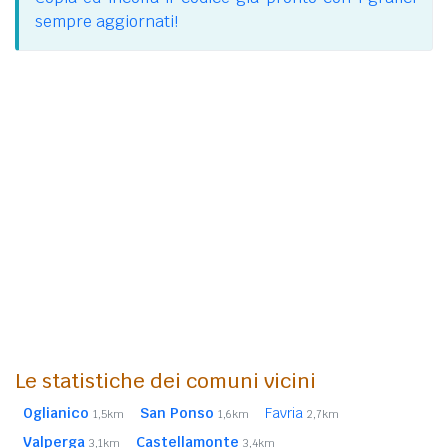
sempre aggiornati!
Le statistiche dei comuni vicini
Oglianico
San Ponso
Favria
1,5km
1,6km
2,7km
Valperga
Castellamonte
3,1km
3,4km