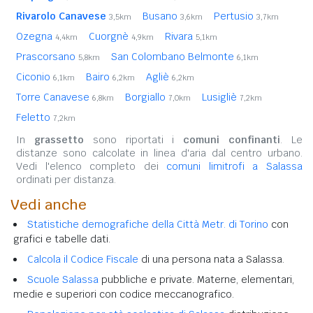
Rivarolo Canavese
Busano
Pertusio
3,5km
3,6km
3,7km
Ozegna
Cuorgnè
Rivara
4,4km
4,9km
5,1km
Prascorsano
San Colombano Belmonte
5,8km
6,1km
Ciconio
Bairo
Agliè
6,1km
6,2km
6,2km
Torre Canavese
Borgiallo
Lusigliè
6,8km
7,0km
7,2km
Feletto
7,2km
In
grassetto
sono riportati i
comuni confinanti
. Le
distanze sono calcolate in linea d'aria dal centro urbano.
Vedi l'elenco completo dei
comuni limitrofi a Salassa
ordinati per distanza.
Vedi anche
Statistiche demografiche della Città Metr. di Torino
con
grafici e tabelle dati.
Calcola il Codice Fiscale
di una persona nata a Salassa.
Scuole Salassa
pubbliche e private. Materne, elementari,
medie e superiori con codice meccanografico.