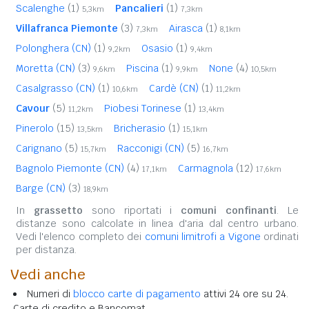
Scalenghe
(1)
Pancalieri
(1)
5,3km
7,3km
Villafranca Piemonte
(3)
Airasca
(1)
7,3km
8,1km
Polonghera (CN)
(1)
Osasio
(1)
9,2km
9,4km
Moretta (CN)
(3)
Piscina
(1)
None
(4)
9,6km
9,9km
10,5km
Casalgrasso (CN)
(1)
Cardè (CN)
(1)
10,6km
11,2km
Cavour
(5)
Piobesi Torinese
(1)
11,2km
13,4km
Pinerolo
(15)
Bricherasio
(1)
13,5km
15,1km
Carignano
(5)
Racconigi (CN)
(5)
15,7km
16,7km
Bagnolo Piemonte (CN)
(4)
Carmagnola
(12)
17,1km
17,6km
Barge (CN)
(3)
18,9km
In
grassetto
sono riportati i
comuni confinanti
. Le
distanze sono calcolate in linea d'aria dal centro urbano.
Vedi l'elenco completo dei
comuni limitrofi a Vigone
ordinati
per distanza.
Vedi anche
Numeri di
blocco carte di pagamento
attivi 24 ore su 24.
Carte di credito e Bancomat.