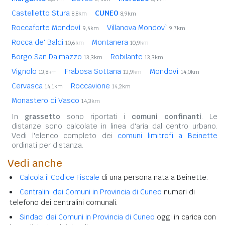
Castelletto Stura
CUNEO
8,8km
8,9km
Roccaforte Mondovì
Villanova Mondovì
9,4km
9,7km
Rocca de' Baldi
Montanera
10,6km
10,9km
Borgo San Dalmazzo
Robilante
13,3km
13,3km
Vignolo
Frabosa Sottana
Mondovì
13,8km
13,9km
14,0km
Cervasca
Roccavione
14,1km
14,2km
Monastero di Vasco
14,3km
In
grassetto
sono riportati i
comuni confinanti
. Le
distanze sono calcolate in linea d'aria dal centro urbano.
Vedi l'elenco completo dei
comuni limitrofi a Beinette
ordinati per distanza.
Vedi anche
Calcola il Codice Fiscale
di una persona nata a Beinette.
Centralini dei Comuni in Provincia di Cuneo
numeri di
telefono dei centralini comunali.
Sindaci dei Comuni in Provincia di Cuneo
oggi in carica con