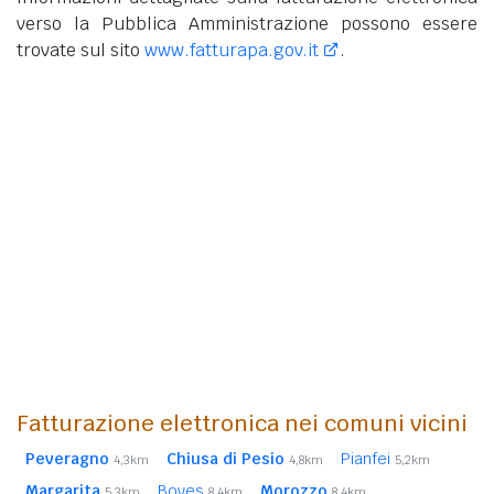
verso la Pubblica Amministrazione possono essere
trovate sul sito
www.fatturapa.gov.it
.
Fatturazione elettronica nei comuni vicini
Peveragno
Chiusa di Pesio
Pianfei
4,3km
4,8km
5,2km
Margarita
Boves
Morozzo
5,3km
8,4km
8,4km