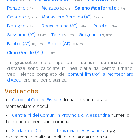
Ponzone
Melazzo
Spigno Monferrato
6,4km
6,6km
6,7km
Cavatore
Monastero Bormida (AT)
7,2km
7,3km
Bistagno
Roccaverano (AT)
Pareto
7,3km
8,4km
8,7km
Sessame (AT)
Terzo
Grognardo
9,1km
9,1km
9,9km
Bubbio (AT)
Serole (AT)
10,1km
10,4km
Olmo Gentile (AT)
10,5km
In
grassetto
sono riportati i
comuni confinanti
. Le
distanze sono calcolate in linea d'aria dal centro urbano.
Vedi l'elenco completo dei
comuni limitrofi a Montechiaro
d'Acqui
ordinati per distanza.
Vedi anche
Calcola il Codice Fiscale
di una persona nata a
Montechiaro d'Acqui.
Centralini dei Comuni in Provincia di Alessandria
numeri di
telefono dei centralini comunali.
Sindaci dei Comuni in Provincia di Alessandria
oggi in
carica con le coalizioni politiche di appartenenza.