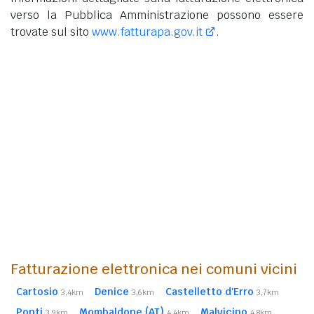
verso la Pubblica Amministrazione possono essere
trovate sul sito
www.fatturapa.gov.it
.
Fatturazione elettronica nei comuni vicini
Cartosio
Denice
Castelletto d'Erro
3,4km
3,6km
3,7km
Ponti
Mombaldone (AT)
Malvicino
3,9km
4,4km
4,8km