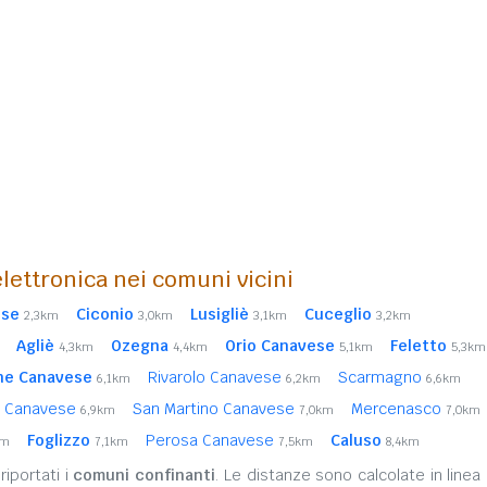
lettronica nei comuni vicini
ese
Ciconio
Lusigliè
Cuceglio
2,3km
3,0km
3,1km
3,2km
Agliè
Ozegna
Orio Canavese
Feletto
4,3km
4,4km
5,1km
5,3km
ne Canavese
Rivarolo Canavese
Scarmagno
6,1km
6,2km
6,6km
a Canavese
San Martino Canavese
Mercenasco
6,9km
7,0km
7,0km
Foglizzo
Perosa Canavese
Caluso
km
7,1km
7,5km
8,4km
iportati i
comuni confinanti
. Le distanze sono calcolate in linea 