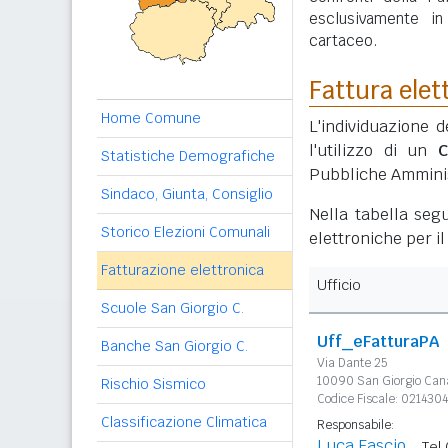
esclusivamente i
cartaceo.
Fattura elet
Home Comune
L'individuazione d
l'utilizzo di un
C
Statistiche Demografiche
Pubbliche Amminis
Sindaco, Giunta, Consiglio
Nella tabella segu
Storico Elezioni Comunali
elettroniche per i
Fatturazione elettronica
Ufficio
Scuole San Giorgio C.
Uff_eFatturaPA
Banche San Giorgio C.
Via Dante 25
10090 San Giorgio Can
Rischio Sismico
Codice Fiscale: 021430
Classificazione Climatica
Responsabile:
Luca Fascio
Tel