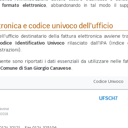
n
formato elettronico
, abbandonando in tal modo il sup
tronica e codice univoco dell'ufficio
ell'ufficio destinatario della fattura elettronica avviene tr
odice Identificativo Univoco
rilasciato dall'iPA (Indice 
trazioni).
ente sono riportati i dati essenziali da utilizzare nelle fa
l
Comune di San Giorgio Canavese
.
Codice Univoco
UFSCH7
avese
40018
 0124 32121
Fax 0124 325106