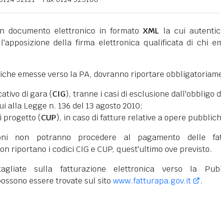
 documento elettronico in formato
XML
la cui autentic
l'apposizione della firma elettronica qualificata di chi e
niche emesse verso la PA, dovranno riportare obbligatoriam
cativo di gara (
CIG
), tranne i casi di esclusione dall'obbligo d
cui alla Legge n. 136 del 13 agosto 2010;
i progetto (
CUP
), in caso di fatture relative a opere pubblic
oni non potranno procedere al pagamento delle fat
on riportano i codici CIG e CUP, quest'ultimo ove previsto.
tagliate sulla fatturazione elettronica verso la Pub
ossono essere trovate sul sito
www.fatturapa.gov.it
.