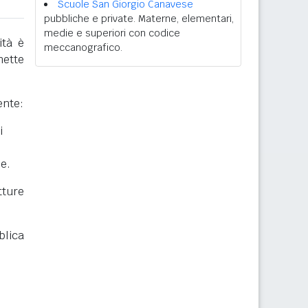
Scuole San Giorgio Canavese
pubbliche e private. Materne, elementari,
medie e superiori con codice
ità è
meccanografico.
mette
ente:
i
he.
ture
blica