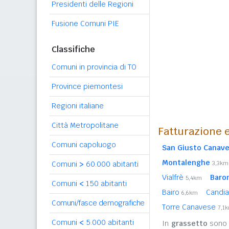
Presidenti delle Regioni
Fusione Comuni PIE
Classifiche
Comuni in provincia di TO
Province piemontesi
Regioni italiane
Città Metropolitane
Fatturazione e
Comuni capoluogo
San Giusto Canav
Montalenghe
Comuni
>
60.000 abitanti
3,3km
Vialfrè
Baro
5,4km
Comuni
<
150 abitanti
Bairo
Candi
6,6km
Comuni/fasce demografiche
Torre Canavese
7,1
Comuni
<
5.000 abitanti
In
grassetto
sono r