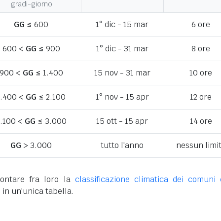
gradi-giorno
GG
≤ 600
1° dic - 15 mar
6 ore
600 <
GG
≤ 900
1° dic - 31 mar
8 ore
900 <
GG
≤ 1.400
15 nov - 31 mar
10 ore
1.400 <
GG
≤ 2.100
1° nov - 15 apr
12 ore
.100 <
GG
≤ 3.000
15 ott - 15 apr
14 ore
GG
> 3.000
tutto l'anno
nessun limi
ontare fra loro la
classificazione climatica dei comuni 
o
in un'unica tabella.