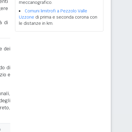
enti
meccanografico.
gere
Comuni limitrofi a Pezzolo Valle
Uzzone
di prima e seconda corona con
à di
le distanze in km.
e dei
do di
zio e
nali,
degli
reto,
o