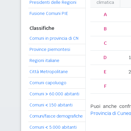
Presidenti delle Regioni
climatica
Fusione Comuni PIE
A
Classifiche
B
Comuni in provincia di CN
C
Province piemontesi
D
Regioni italiane
E
2
Città Metropolitane
Comuni capoluogo
F
Comuni
>
60.000 abitanti
Comuni
<
150 abitanti
Puoi anche confr
Provincia di Cune
Comuni/fasce demografiche
Comuni
<
5.000 abitanti