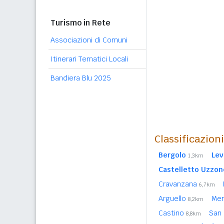
Turismo in Rete
Associazioni di Comuni
Itinerari Tematici Locali
Bandiera Blu 2025
Classificazion
Bergolo
Lev
1,3km
Castelletto Uzzon
Cravanzana
6,7km
Arguello
Mer
8,2km
Castino
San 
8,8km