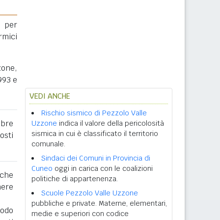
 per
rmici
zone,
993 e
VEDI ANCHE
Rischio sismico di Pezzolo Valle
obre
Uzzone
indica il valore della pericolosità
sismica in cui è classificato il territorio
osti
comunale.
Sindaci dei Comuni in Provincia di
Cuneo
oggi in carica con le coalizioni
 che
politiche di appartenenza.
nere
Scuole Pezzolo Valle Uzzone
pubbliche e private. Materne, elementari,
iodo
medie e superiori con codice