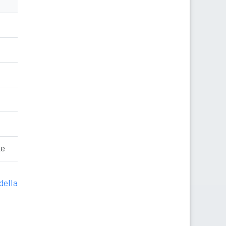
te
della