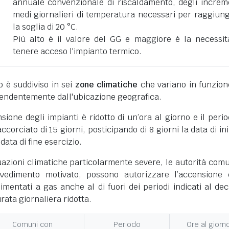
annuale convenzionale di riscaldamento, degli increm
medi giornalieri di temperatura necessari per raggiun
la soglia di 20 °C.
Più alto è il valore del GG e maggiore è la necessit
tenere acceso l'impianto termico.
ano è suddiviso in sei
zone climatiche
che variano in funzion
pendentemente dall'ubicazione geografica.
nsione degli impianti è ridotto di un’ora al giorno e il perio
corciato di 15 giorni, posticipando di 8 giorni la data di ini
 data di fine esercizio.
uazioni climatiche particolarmente severe, le autorità comu
vedimento motivato, possono autorizzare l’accensione 
limentati a gas anche al di fuori dei periodi indicati al dec
ata giornaliera ridotta.
Comuni con
Periodo
Ore al giorn