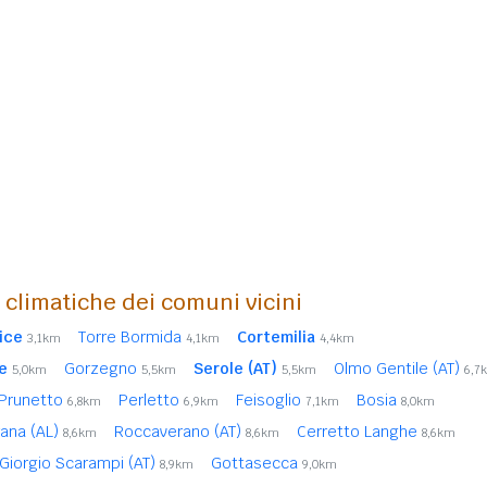
i climatiche dei comuni vicini
ice
Torre Bormida
Cortemilia
3,1km
4,1km
4,4km
e
Gorzegno
Serole (AT)
Olmo Gentile (AT)
5,0km
5,5km
5,5km
6,7
Prunetto
Perletto
Feisoglio
Bosia
6,8km
6,9km
7,1km
8,0km
ana (AL)
Roccaverano (AT)
Cerretto Langhe
8,6km
8,6km
8,6km
Giorgio Scarampi (AT)
Gottasecca
8,9km
9,0km