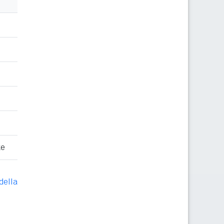
te
della