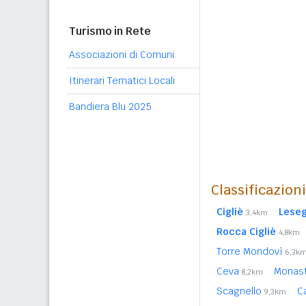
Turismo in Rete
Associazioni di Comuni
Itinerari Tematici Locali
Bandiera Blu 2025
Classificazion
Cigliè
Lese
3,4km
Rocca Cigliè
4,8km
Torre Mondovì
6,3k
Ceva
Monast
8,2km
Scagnello
C
9,3km