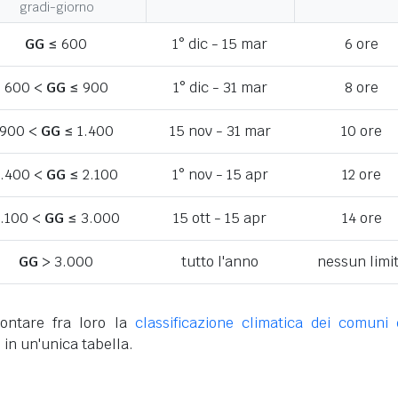
gradi-giorno
GG
≤ 600
1° dic - 15 mar
6 ore
600 <
GG
≤ 900
1° dic - 31 mar
8 ore
900 <
GG
≤ 1.400
15 nov - 31 mar
10 ore
1.400 <
GG
≤ 2.100
1° nov - 15 apr
12 ore
.100 <
GG
≤ 3.000
15 ott - 15 apr
14 ore
GG
> 3.000
tutto l'anno
nessun limi
ontare fra loro la
classificazione climatica dei comuni 
o
in un'unica tabella.