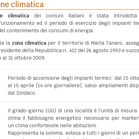
one climatica
ne climatica
dei comuni italiani è stata introdotta
funzionamento ed il periodo di esercizio degli impianti te
ni del contenimento dei consumi di energia.
ta la
zona climatica
per il territorio di Niella Tanaro, asse
esidente della Repubblica n. 412 del 26 agosto 1993 e succe
 al 31 ottobre 2009.
Periodo di accensione degli impianti termici: dal 15 ott
al 15 aprile (14 ore giornaliere), salvo ampliamenti disp
dal Sindaco.
Il grado-giorno (GG) di una località è l'unità di misura
stima il fabbisogno energetico necessario per mante
un clima confortevole nelle abitazioni.
Rappresenta la somma, estesa a tutti i giorni di un per