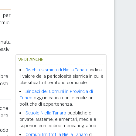
 per
rmici
gnata
ssivi
VEDI ANCHE
Rischio sismico di Niella Tanaro
indica
obre
il valore della pericolosità sismica in cui è
classificato il territorio comunale.
osti
Sindaci dei Comuni in Provincia di
Cuneo
oggi in carica con le coalizioni
politiche di appartenenza.
 che
Scuole Niella Tanaro
pubbliche e
nere
private. Materne, elementari, medie e
superiori con codice meccanografico.
iodo
Comuni limitrofi a Niella Tanaro
di