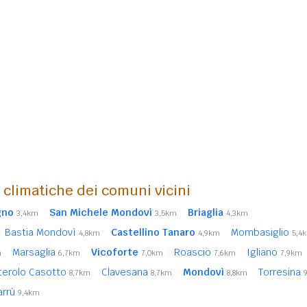
i climatiche dei comuni vicini
gno
San Michele Mondovì
Briaglia
3,4km
3,5km
4,3km
Bastia Mondovì
Castellino Tanaro
Mombasiglio
4,8km
4,9km
5,4
Marsaglia
Vicoforte
Roascio
Igliano
m
6,7km
7,0km
7,6km
7,9km
erolo Casotto
Clavesana
Mondovì
Torresina
8,7km
8,7km
8,8km
arrù
9,4km