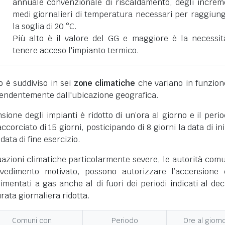
annuale convenzionale di riscaldamento, degli increm
medi giornalieri di temperatura necessari per raggiun
la soglia di 20 °C.
Più alto è il valore del GG e maggiore è la necessit
tenere acceso l'impianto termico.
ano è suddiviso in sei
zone climatiche
che variano in funzion
pendentemente dall'ubicazione geografica.
nsione degli impianti è ridotto di un’ora al giorno e il perio
corciato di 15 giorni, posticipando di 8 giorni la data di ini
 data di fine esercizio.
uazioni climatiche particolarmente severe, le autorità comu
vedimento motivato, possono autorizzare l’accensione 
limentati a gas anche al di fuori dei periodi indicati al dec
ata giornaliera ridotta.
Comuni con
Periodo
Ore al giorn