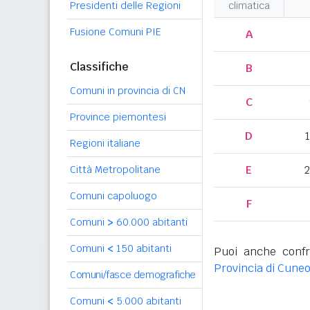
Presidenti delle Regioni
climatica
Fusione Comuni PIE
A
Classifiche
B
Comuni in provincia di CN
C
Province piemontesi
D
Regioni italiane
E
2
Città Metropolitane
Comuni capoluogo
F
Comuni
>
60.000 abitanti
Comuni
<
150 abitanti
Puoi anche confr
Provincia di Cune
Comuni/fasce demografiche
Comuni
<
5.000 abitanti