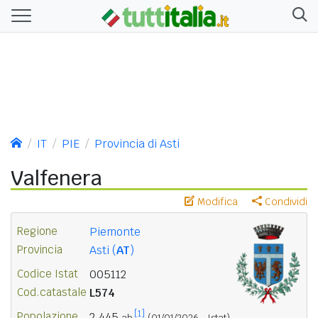
IT
PIE
Provincia di Asti
Valfenera
Modifica
Condividi
Regione
Piemonte
Provincia
Asti (
AT
)
Codice Istat
005112
Cod.catastale
L574
[1]
Popolazione
2.445
ab.
(01/01/2026 - Istat)