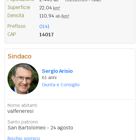
Superficie
22,04
km²
Densità
110,94
ab./
km²
Prefisso
0141
CAP
14017
Sindaco
Sergio Arisio
61 anni
Giunta e Consiglio
Nome abitanti
valfeneresi
Santo patrono
San Bartolomeo - 24 agosto
Rischio sismico