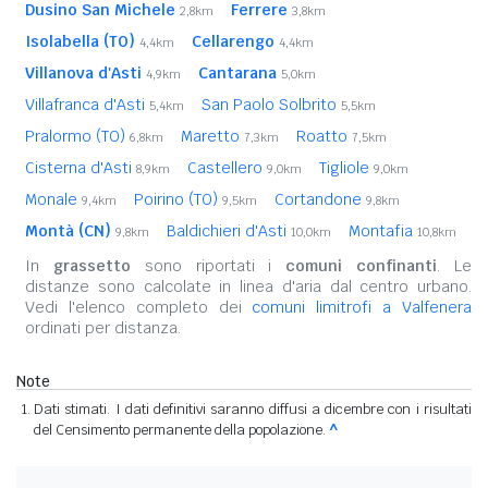
Dusino San Michele
Ferrere
2,8km
3,8km
Isolabella (TO)
Cellarengo
4,4km
4,4km
Villanova d'Asti
Cantarana
4,9km
5,0km
Villafranca d'Asti
San Paolo Solbrito
5,4km
5,5km
Pralormo (TO)
Maretto
Roatto
6,8km
7,3km
7,5km
Cisterna d'Asti
Castellero
Tigliole
8,9km
9,0km
9,0km
Monale
Poirino (TO)
Cortandone
9,4km
9,5km
9,8km
Montà (CN)
Baldichieri d'Asti
Montafia
9,8km
10,0km
10,8km
In
grassetto
sono riportati i
comuni confinanti
. Le
distanze sono calcolate in linea d'aria dal centro urbano.
Vedi l'elenco completo dei
comuni limitrofi a Valfenera
ordinati per distanza.
Note
Dati stimati. I dati definitivi saranno diffusi a dicembre con i risultati
del Censimento permanente della popolazione.
^