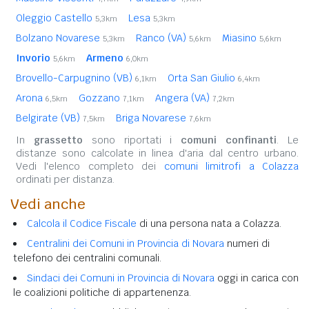
Oleggio Castello
Lesa
5,3km
5,3km
Bolzano Novarese
Ranco (VA)
Miasino
5,3km
5,6km
5,6km
Invorio
Armeno
5,6km
6,0km
Brovello-Carpugnino (VB)
Orta San Giulio
6,1km
6,4km
Arona
Gozzano
Angera (VA)
6,5km
7,1km
7,2km
Belgirate (VB)
Briga Novarese
7,5km
7,6km
In
grassetto
sono riportati i
comuni confinanti
. Le
distanze sono calcolate in linea d'aria dal centro urbano.
Vedi l'elenco completo dei
comuni limitrofi a Colazza
ordinati per distanza.
Vedi anche
Calcola il Codice Fiscale
di una persona nata a Colazza.
Centralini dei Comuni in Provincia di Novara
numeri di
telefono dei centralini comunali.
Sindaci dei Comuni in Provincia di Novara
oggi in carica con
le coalizioni politiche di appartenenza.