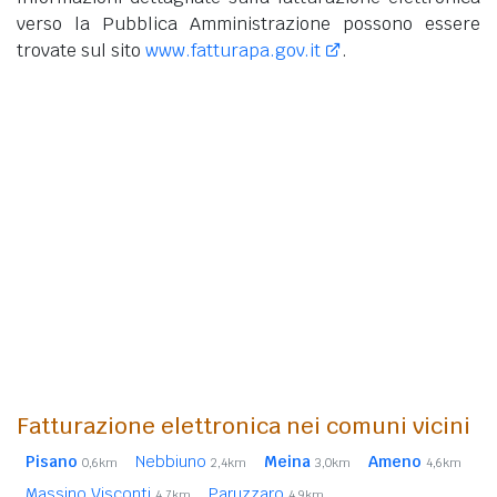
verso la Pubblica Amministrazione possono essere
trovate sul sito
www.fatturapa.gov.it
.
Fatturazione elettronica nei comuni vicini
Pisano
Nebbiuno
Meina
Ameno
0,6km
2,4km
3,0km
4,6km
Massino Visconti
Paruzzaro
4,7km
4,9km