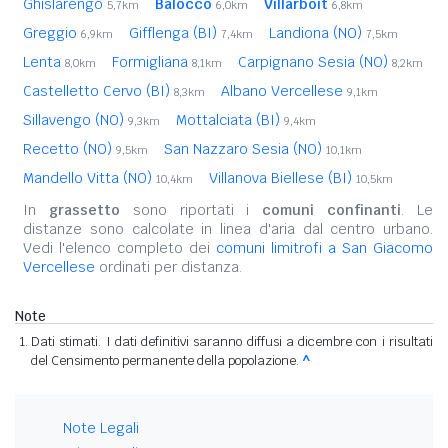
Ghislarengo
Balocco
Villarboit
5,7km
6,0km
6,8km
Greggio
Gifflenga (BI)
Landiona (NO)
6,9km
7,4km
7,5km
Lenta
Formigliana
Carpignano Sesia (NO)
8,0km
8,1km
8,2km
Castelletto Cervo (BI)
Albano Vercellese
8,3km
9,1km
Sillavengo (NO)
Mottalciata (BI)
9,3km
9,4km
Recetto (NO)
San Nazzaro Sesia (NO)
9,5km
10,1km
Mandello Vitta (NO)
Villanova Biellese (BI)
10,4km
10,5km
In
grassetto
sono riportati i
comuni confinanti
. Le
distanze sono calcolate in linea d'aria dal centro urbano.
Vedi l'elenco completo dei
comuni limitrofi a San Giacomo
Vercellese
ordinati per distanza.
Note
Dati stimati. I dati definitivi saranno diffusi a dicembre con i risultati
del Censimento permanente della popolazione.
^
Note Legali