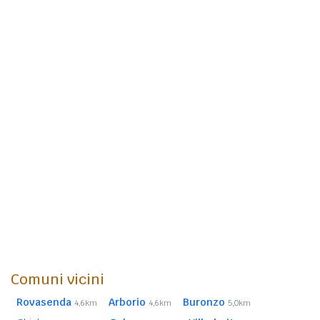
Comuni vicini
Rovasenda
Arborio
Buronzo
4,6km
4,6km
5,0km