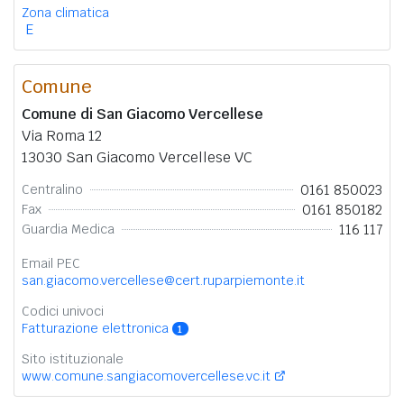
Zona climatica
E
Comune
Comune di San Giacomo Vercellese
Via Roma 12
13030 San Giacomo Vercellese VC
0161 850023
Centralino
0161 850182
Fax
116 117
Guardia Medica
Email PEC
san.giacomo.vercellese@cert.ruparpiemonte.it
Codici univoci
Fatturazione elettronica
1
Sito istituzionale
www.comune.sangiacomovercellese.vc.it