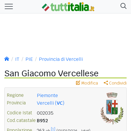
IT
PIE
Provincia di Vercelli
San Giacomo Vercellese
Modifica
Condividi
Regione
Piemonte
Provincia
Vercelli (
VC
)
Codice Istat
002035
Cod.catastale
B952
[1]
Popolazione
263
ab.
(01/01/2026 - Istat)