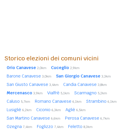
Storico elezioni dei comuni vicini
Orio Canavese
Cuceglio
2,0km
2,9km
Barone Canavese
San Giorgio Canavese
3,0km
3,3km
San Giusto Canavese
Candia Canavese
3,4km
3,8km
Mercenasco
Vialfrè
Scarmagno
3,9km
5,1km
5,2km
Caluso
Romano Canavese
Strambino
5,7km
6,1km
6,1km
Lusigliè
Ciconio
Agliè
6,2km
6,3km
6,5km
San Martino Canavese
Perosa Canavese
6,6km
6,7km
Ozegna
Foglizzo
Feletto
7,4km
7,4km
8,3km