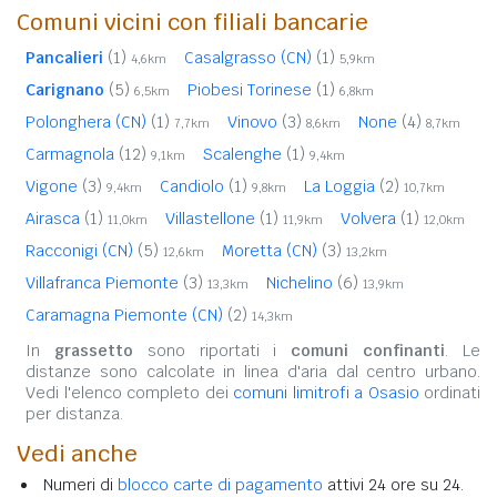
Comuni vicini con filiali bancarie
Pancalieri
(1)
Casalgrasso (CN)
(1)
4,6km
5,9km
Carignano
(5)
Piobesi Torinese
(1)
6,5km
6,8km
Polonghera (CN)
(1)
Vinovo
(3)
None
(4)
7,7km
8,6km
8,7km
Carmagnola
(12)
Scalenghe
(1)
9,1km
9,4km
Vigone
(3)
Candiolo
(1)
La Loggia
(2)
9,4km
9,8km
10,7km
Airasca
(1)
Villastellone
(1)
Volvera
(1)
11,0km
11,9km
12,0km
Racconigi (CN)
(5)
Moretta (CN)
(3)
12,6km
13,2km
Villafranca Piemonte
(3)
Nichelino
(6)
13,3km
13,9km
Caramagna Piemonte (CN)
(2)
14,3km
In
grassetto
sono riportati i
comuni confinanti
. Le
distanze sono calcolate in linea d'aria dal centro urbano.
Vedi l'elenco completo dei
comuni limitrofi a Osasio
ordinati
per distanza.
Vedi anche
Numeri di
blocco carte di pagamento
attivi 24 ore su 24.