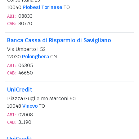
10040
Piobesi Torinese
TO
08833
ABI:
30770
CAB:
Banca Cassa di Risparmio di Savigliano
Via Umberto I 52
12030
Polonghera
CN
06305
ABI:
46650
CAB:
UniCredit
Piazza Guglielmo Marconi 50
10048
Vinovo
TO
02008
ABI:
31190
CAB:
UniCredit