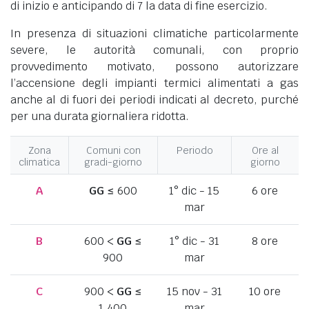
di inizio e anticipando di 7 la data di fine esercizio.
In presenza di situazioni climatiche particolarmente
severe, le autorità comunali, con proprio
provvedimento motivato, possono autorizzare
l’accensione degli impianti termici alimentati a gas
anche al di fuori dei periodi indicati al decreto, purché
per una durata giornaliera ridotta.
Zona
Comuni con
Periodo
Ore al
climatica
gradi-giorno
giorno
A
GG
≤ 600
1° dic - 15
6 ore
mar
B
600 <
GG
≤
1° dic - 31
8 ore
900
mar
C
900 <
GG
≤
15 nov - 31
10 ore
1.400
mar