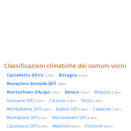
Classificazioni climatiche dei comuni vicini
Castelletto d'Erro
Bistagno
2,2km
3,6km
Monastero Bormida (AT)
3,8km
Montechiaro d'Acqui
Denice
Melazzo
3,9km
4,1km
5,0km
Sessame (AT)
Cartosio
Terzo
5,3km
6,0km
6,5km
Mombaldone (AT)
Bubbio (AT)
Cavatore
6,8km
6,8km
7,0km
Montabone (AT)
Roccaverano (AT)
8,1km
8,4km
Cassinasco (AT)
Malvicino
Ponzone
8,4km
8,5km
8,6km