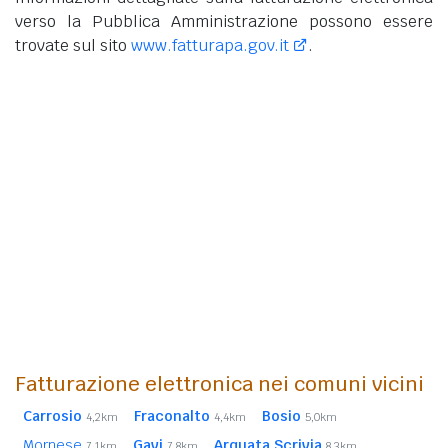
verso la Pubblica Amministrazione possono essere
trovate sul sito
www.fatturapa.gov.it
.
Fatturazione elettronica nei comuni vicini
Carrosio
Fraconalto
Bosio
4,2km
4,4km
5,0km
Mornese
Gavi
Arquata Scrivia
7,1km
7,8km
8,3km