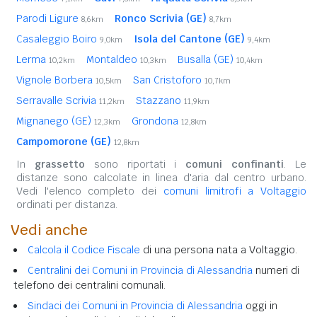
Parodi Ligure
Ronco Scrivia (GE)
8,6km
8,7km
Casaleggio Boiro
Isola del Cantone (GE)
9,0km
9,4km
Lerma
Montaldeo
Busalla (GE)
10,2km
10,3km
10,4km
Vignole Borbera
San Cristoforo
10,5km
10,7km
Serravalle Scrivia
Stazzano
11,2km
11,9km
Mignanego (GE)
Grondona
12,3km
12,8km
Campomorone (GE)
12,8km
In
grassetto
sono riportati i
comuni confinanti
. Le
distanze sono calcolate in linea d'aria dal centro urbano.
Vedi l'elenco completo dei
comuni limitrofi a Voltaggio
ordinati per distanza.
Vedi anche
Calcola il Codice Fiscale
di una persona nata a Voltaggio.
Centralini dei Comuni in Provincia di Alessandria
numeri di
telefono dei centralini comunali.
Sindaci dei Comuni in Provincia di Alessandria
oggi in