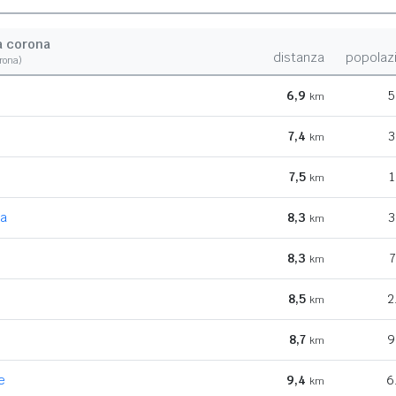
a corona
distanza
popolaz
orona)
6,9
5
km
7,4
3
km
7,5
1
km
na
8,3
3
km
8,3
7
km
8,5
2
km
8,7
9
km
e
9,4
6
km