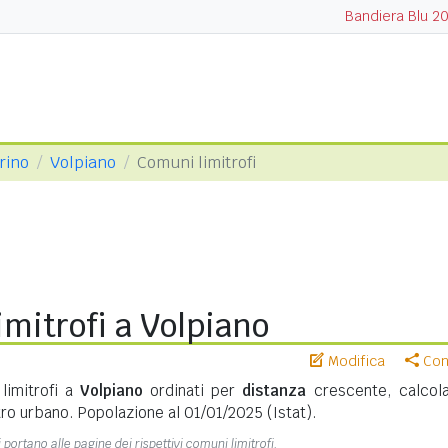
Bandiera Blu 2
orino
Volpiano
Comuni limitrofi
mitrofi a Volpiano
Modifica
Cond
limitrofi a
Volpiano
ordinati per
distanza
crescente, calcola
ro urbano. Popolazione al 01/01/2025 (Istat).
 portano alle pagine dei rispettivi comuni limitrofi.