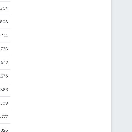
.754
.808
.411
.738
.642
.275
.883
.309
4.777
.326