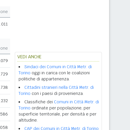
ione
.011
ione
VEDI ANCHE
.079
Sindaci dei Comuni in Città Metr. di
Torino
oggi in carica con le coalizioni
.729
politiche di appartenenza.
.738
Cittadini stranieri nella Città Metr. di
Torino
con i paesi di provenienza.
.232
Classifiche dei
Comuni in Città Metr. di
Torino
ordinate per popolazione, per
.586
superficie territoriale, per densità e per
altitudine.
.058
CAP dei Comuni in Città Metr. di Torino