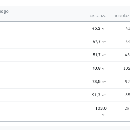
uogo
distanza
popolaz
45,2
43
km
47,7
73
km
51,7
45
km
70,8
102
km
73,5
92
km
91,3
55
km
103,0
29
km