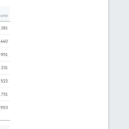
ione
.181
.440
.951
.231
.522
.751
.953