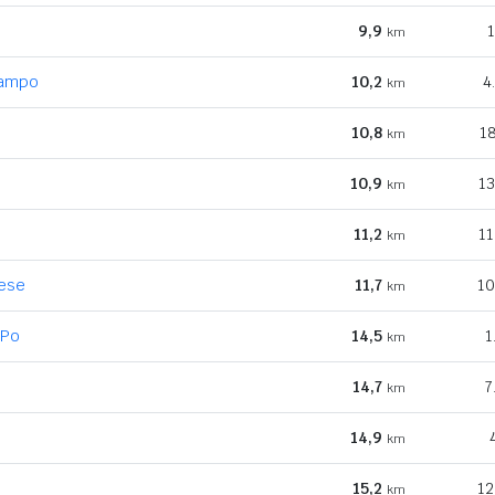
9,9
1
km
Campo
10,2
4
km
e
10,8
18
km
10,9
13
km
11,2
11
km
vese
11,7
10
km
 Po
14,5
1
km
14,7
7
km
14,9
km
15,2
12
km