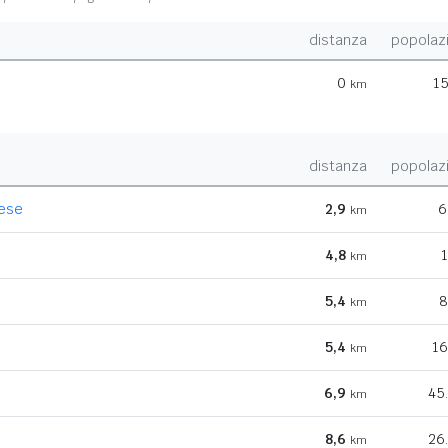
distanza
popolaz
0
15
km
distanza
popolaz
ese
2,9
6
km
4,8
1
km
5,4
8
km
5,4
16
km
6,9
45
km
8,6
26
km