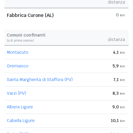
distanza
Fabbrica Curone (AL)
0
km
Comuni confinanti
distanza
(o di prima corona)
Montacuto
4,1
km
Gremiasco
5,9
km
Santa Margherita di Staffora (PV)
7,1
km
Varzi (PV)
8,3
km
Albera Ligure
9,0
km
Cabella Ligure
10,1
km