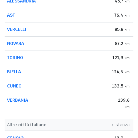
ALESSANDRIA
45,7
km
ASTI
76,4
km
VERCELLI
85,8
km
NOVARA
87,2
km
TORINO
121,9
km
BIELLA
124,6
km
CUNEO
133,5
km
VERBANIA
139,6
km
Altre
città italiane
distanza
GENOVA
42,0