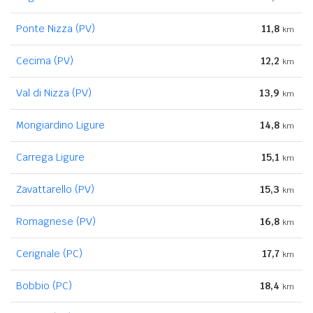
Ponte Nizza (PV)
11,8
km
Cecima (PV)
12,2
km
Val di Nizza (PV)
13,9
km
Mongiardino Ligure
14,8
km
Carrega Ligure
15,1
km
Zavattarello (PV)
15,3
km
Romagnese (PV)
16,8
km
Cerignale (PC)
17,7
km
Bobbio (PC)
18,4
km