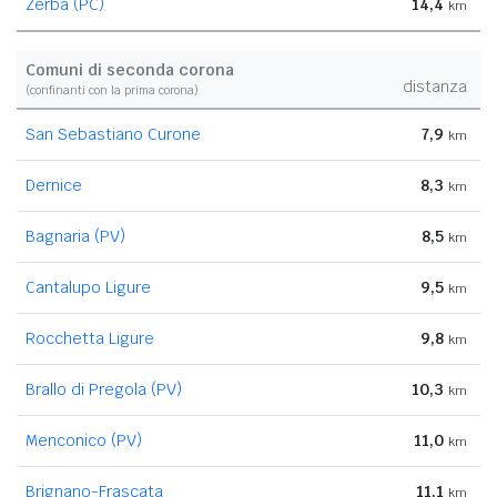
Zerba (PC)
14,4
km
Comuni di seconda corona
distanza
(confinanti con la prima corona)
San Sebastiano Curone
7,9
km
Dernice
8,3
km
Bagnaria (PV)
8,5
km
Cantalupo Ligure
9,5
km
Rocchetta Ligure
9,8
km
Brallo di Pregola (PV)
10,3
km
Menconico (PV)
11,0
km
Brignano-Frascata
11,1
km