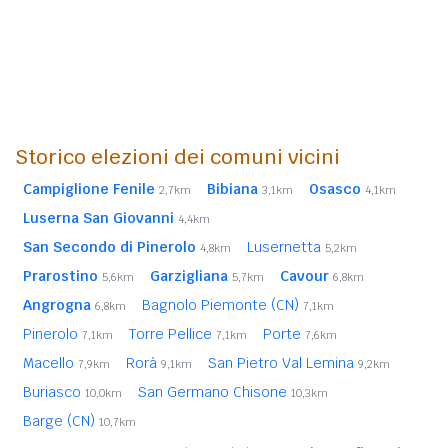
Storico elezioni dei comuni vicini
Campiglione Fenile
Bibiana
Osasco
2,7km
3,1km
4,1km
Luserna San Giovanni
4,4km
San Secondo di Pinerolo
Lusernetta
4,8km
5,2km
Prarostino
Garzigliana
Cavour
5,6km
5,7km
6,8km
Angrogna
Bagnolo Piemonte (CN)
6,8km
7,1km
Pinerolo
Torre Pellice
Porte
7,1km
7,1km
7,6km
Macello
Rorà
San Pietro Val Lemina
7,9km
9,1km
9,2km
Buriasco
San Germano Chisone
10,0km
10,3km
Barge (CN)
10,7km